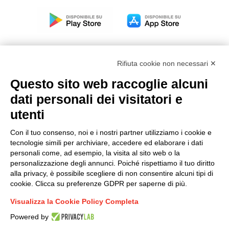
Rifiuta cookie non necessari ✕
Questo sito web raccoglie alcuni
Modello organizzativo, gestione e controllo – D. lgs.
dati personali dei visitatori e
231/2001
utenti
Politica di gruppo
Condizioni generali di vendita DKC Europe
Con il tuo consenso, noi e i nostri partner utilizziamo i cookie e
Condizioni generali di vendita DKC Power Solutions
tecnologie simili per archiviare, accedere ed elaborare i dati
Condizioni generali di acquisto
personali come, ad esempio, la visita al sito web o la
personalizzazione degli annunci. Poiché rispettiamo il tuo diritto
Codice etico
alla privacy, è possibile scegliere di non consentire alcuni tipi di
cookie. Clicca su preferenze GDPR per saperne di più.
Connettiti con noi
Visualizza la Cookie Policy Completa
FACEBOOK
/
LINKEDIN
/
YOUTUBE
/
INSTAGRAM
/
Powered by
TWITTER