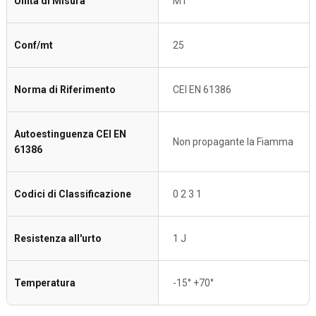
Unità di Misura
MT
Conf/mt
25
Norma di Riferimento
CEI EN 61386
Autoestinguenza CEI EN
Non propagante la Fiamma
61386
Codici di Classificazione
0 2 3 1
Resistenza all'urto
1 J
Temperatura
-15° +70°