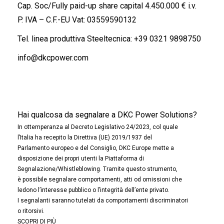
Cap. Soc/Fully paid-up share capital 4.450.000 € i.v.
P. IVA – C.F.-EU Vat: 03559590132
Tel. linea produttiva Steeltecnica:
+39 0321 9898750
info@dkcpower.com
Hai qualcosa da segnalare a DKC Power Solutions?
In ottemperanza al Decreto Legislativo 24/2023, col quale
l’Italia ha recepito la Direttiva (UE) 2019/1937 del
Parlamento europeo e del Consiglio, DKC Europe mette a
disposizione dei propri utenti la Piattaforma di
Segnalazione/Whistleblowing. Tramite questo strumento,
è possibile segnalare comportamenti, atti od omissioni che
ledono l’interesse pubblico o l’integrità dell’ente privato.
I segnalanti saranno tutelati da comportamenti discriminatori
o ritorsivi.
SCOPRI DI PIÙ