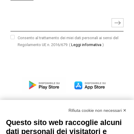
Consento al trattamento dei miei dati personali ai sensi del
Regolamento UE n. 2016/679.
(
Leggi informativa
)
Rifiuta cookie non necessari ✕
Questo sito web raccoglie alcuni
Modello organizzativo, gestione e controllo – D. lgs.
dati personali dei visitatori e
231/2001