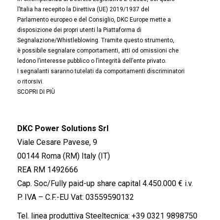
l’Italia ha recepito la Direttiva (UE) 2019/1937 del
Parlamento europeo e del Consiglio, DKC Europe mette a
disposizione dei propri utenti la Piattaforma di
Segnalazione/Whistleblowing. Tramite questo strumento,
è possibile segnalare comportamenti, atti od omissioni che
ledono l’interesse pubblico o l’integrità dell’ente privato.
I segnalanti saranno tutelati da comportamenti discriminatori
o ritorsivi.
SCOPRI DI PIÙ
DKC Power Solutions Srl
Viale Cesare Pavese, 9
00144 Roma (RM) Italy (IT)
REA RM 1492666
Cap. Soc/Fully paid-up share capital 4.450.000 € i.v.
P. IVA – C.F.-EU Vat: 03559590132
Tel. linea produttiva Steeltecnica:
+39 0321 9898750