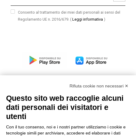
Consento al trattamento dei miei dati personali ai sensi del
Regolamento UE n. 2016/679.
(
Leggi informativa
)
Rifiuta cookie non necessari ✕
Questo sito web raccoglie alcuni
Modello organizzativo, gestione e controllo – D. lgs.
dati personali dei visitatori e
231/2001
utenti
Politica di gruppo
Condizioni generali di vendita DKC Europe
Con il tuo consenso, noi e i nostri partner utilizziamo i cookie e
Condizioni generali di vendita DKC Power Solutions
tecnologie simili per archiviare, accedere ed elaborare i dati