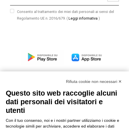
Consento al trattamento dei miei dati personali ai sensi del
Regolamento UE n. 2016/679.
(
Leggi informativa
)
Rifiuta cookie non necessari ✕
Questo sito web raccoglie alcuni
Modello organizzativo, gestione e controllo – D. lgs.
dati personali dei visitatori e
231/2001
utenti
Politica di gruppo
Condizioni generali di vendita DKC Europe
Con il tuo consenso, noi e i nostri partner utilizziamo i cookie e
Condizioni generali di vendita DKC Power Solutions
tecnologie simili per archiviare, accedere ed elaborare i dati