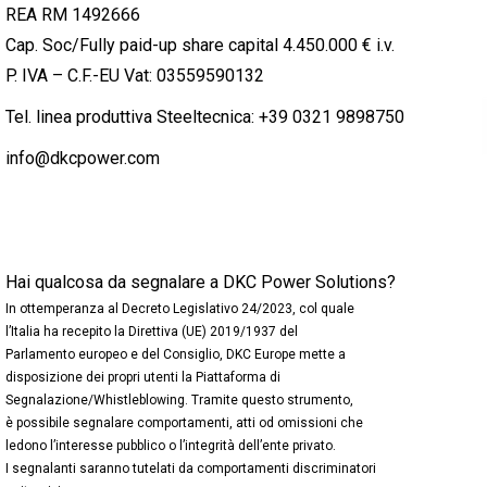
REA RM 1492666
Cap. Soc/Fully paid-up share capital 4.450.000 € i.v.
P. IVA – C.F.-EU Vat: 03559590132
Tel. linea produttiva Steeltecnica:
+39 0321 9898750
info@dkcpower.com
Hai qualcosa da segnalare a DKC Power Solutions?
In ottemperanza al Decreto Legislativo 24/2023, col quale
l’Italia ha recepito la Direttiva (UE) 2019/1937 del
Parlamento europeo e del Consiglio, DKC Europe mette a
disposizione dei propri utenti la Piattaforma di
Segnalazione/Whistleblowing. Tramite questo strumento,
è possibile segnalare comportamenti, atti od omissioni che
ledono l’interesse pubblico o l’integrità dell’ente privato.
I segnalanti saranno tutelati da comportamenti discriminatori