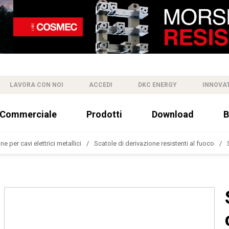
LAVORA CON NOI
ACCEDI
DKC ENERGY
INNOVA
 Commerciale
Prodotti
Download
B
e per cavi elettrici metallici
Scatole di derivazione resistenti al fuoco