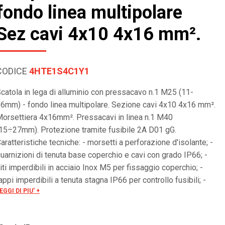
fondo linea multipolare
Sez cavi 4x10 4x16 mm².
CODICE
4HTE1S4C1Y1
catola in lega di alluminio con pressacavo n.1 M25 (11-
6mm) - fondo linea multipolare. Sezione cavi 4x10 4x16 mm².
orsettiera 4x16mm². Pressacavi in linea n.1 M40
15÷27mm). Protezione tramite fusibile 2A D01 gG.
aratteristiche tecniche: - morsetti a perforazione d'isolante; -
uarnizioni di tenuta base coperchio e cavi con grado IP66; -
iti imperdibili in acciaio Inox M5 per fissaggio coperchio; -
appi imperdibili a tenuta stagna IP66 per controllo fusibili; -
EGGI DI PIU' +
orsetto di terra esterno M5; - fusibili di protezione della
inea.