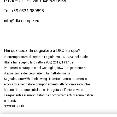
P. IVA – C.F.-EU Vat: 04498200965
Tel.
+39 0321 989898
info@dkceurope.eu
Hai qualcosa da segnalare a DKC Europe?
In ottemperanza al Decreto Legislativo 24/2023, col quale
l’Italia ha recepito la Direttiva (UE) 2019/1937 del
Parlamento europeo e del Consiglio, DKC Europe mette a
disposizione dei propri utenti la Piattaforma di
Segnalazione/Whistleblowing. Tramite questo strumento,
è possibile segnalare comportamenti, atti od omissioni che
ledono l’interesse pubblico o l’integrità dell’ente privato.
I segnalanti saranno tutelati da comportamenti discriminatori
o ritorsivi.
SCOPRI DI PIÙ