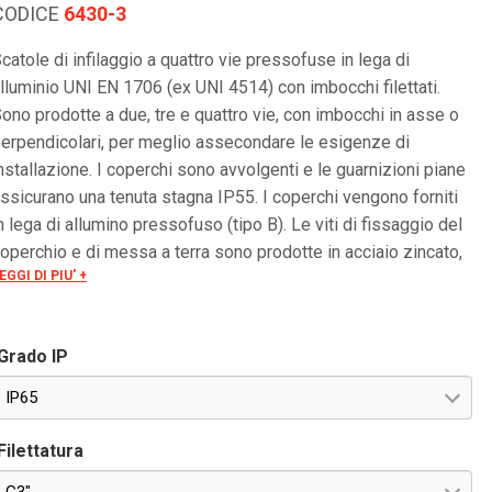
CODICE
6430-3
catole di infilaggio a quattro vie pressofuse in lega di
lluminio UNI EN 1706 (ex UNI 4514) con imbocchi filettati.
ono prodotte a due, tre e quattro vie, con imbocchi in asse o
erpendicolari, per meglio assecondare le esigenze di
nstallazione. I coperchi sono avvolgenti e le guarnizioni piane
ssicurano una tenuta stagna IP55. I coperchi vengono forniti
n lega di allumino pressofuso (tipo B). Le viti di fissaggio del
operchio e di messa a terra sono prodotte in acciaio zincato,
EGGI DI PIU' +
 richiesta possono essere fornite in acciaio inox AISI 304.
er una corretta esecuzione dell’impianto elettrico, le scatole
i infilaggio andrebbero installate ogni 4 tratte rettilinee di
Grado IP
ubo, per evitare rischi di danneggiamento dell’isolamento
urante l’infilaggio dei cavi. La filettatura è: GAS cilindrico UNI
IP65
SO 228.
Filettatura