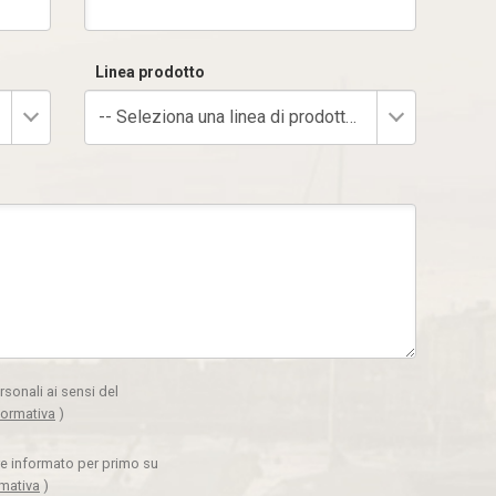
Linea prodotto
-- Seleziona una linea di prodotto --
rsonali ai sensi del
formativa
)
ere informato per primo su
rmativa
)