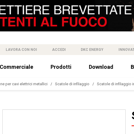
LAVORA CON NOI
ACCEDI
DKC ENERGY
INNOVA
 Commerciale
Prodotti
Download
B
e per cavi elettrici metallici
Scatole di infilaggio
Scatole di infilaggio i