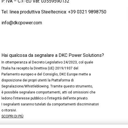
P. IVA – C.F.-EU Vat: 03559590132
Tel. linea produttiva Steeltecnica:
+39 0321 9898750
info@dkcpower.com
Hai qualcosa da segnalare a DKC Power Solutions?
In ottemperanza al Decreto Legislativo 24/2023, col quale
l’Italia ha recepito la Direttiva (UE) 2019/1937 del
Parlamento europeo e del Consiglio, DKC Europe mette a
disposizione dei propri utenti la Piattaforma di
Segnalazione/Whistleblowing. Tramite questo strumento,
è possibile segnalare comportamenti, atti od omissioni che
ledono l’interesse pubblico o l’integrità dell’ente privato.
I segnalanti saranno tutelati da comportamenti discriminatori
o ritorsivi.
SCOPRI DI PIÙ