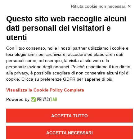
Rifiuta cookie non necessari ✕
Questo sito web raccoglie alcuni
Modello organizzativo, gestione e controllo – D. lgs.
dati personali dei visitatori e
231/2001
utenti
Politica di gruppo
Condizioni generali di vendita DKC Europe
Con il tuo consenso, noi e i nostri partner utilizziamo i cookie e
Condizioni generali di vendita DKC Power Solutions
tecnologie simili per archiviare, accedere ed elaborare i dati
Condizioni generali di acquisto
personali come, ad esempio, la visita al sito web o la
personalizzazione degli annunci. Poiché rispettiamo il tuo diritto
Codice etico
alla privacy, è possibile scegliere di non consentire alcuni tipi di
cookie. Clicca su preferenze GDPR per saperne di più.
Connettiti con noi
Visualizza la Cookie Policy Completa
FACEBOOK
/
LINKEDIN
/
YOUTUBE
/
INSTAGRAM
/
Powered by
TWITTER
ACCETTA TUTTO
© 2019 - DKC Europe
-
-
Privacy
Cookies
Modifica preferenze
-
Cookie
Yourbiz
ACCETTA NECESSARI