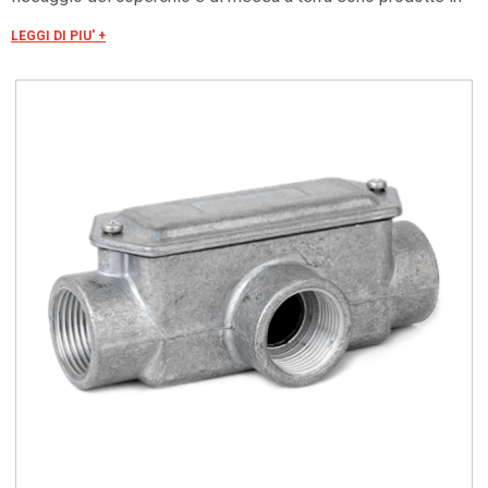
acciaio zincato, a richiesta possono essere fornite in acciaio
LEGGI DI PIU' +
inox AISI 304. Per una corretta esecuzione dell’impianto
elettrico, le scatole di infilaggio andrebbero installate ogni 4
tratte rettilinee di tubo, per evitare rischi di danneggiamento
dell’isolamento durante l’infilaggio dei cavi. La filettatura è:
Metrico ISO in conformità con le norme CEI EN 60423.