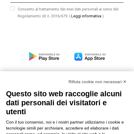
Consento al trattamento dei miei dati personali ai sensi del
Regolamento UE n. 2016/679.
(
Leggi informativa
)
Rifiuta cookie non necessari ✕
Questo sito web raccoglie alcuni
Modello organizzativo, gestione e controllo – D. lgs.
dati personali dei visitatori e
231/2001
utenti
Politica di gruppo
Condizioni generali di vendita DKC Europe
Con il tuo consenso, noi e i nostri partner utilizziamo i cookie e
Condizioni generali di vendita DKC Power Solutions
tecnologie simili per archiviare, accedere ed elaborare i dati
Condizioni generali di acquisto