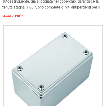
autoestinguente, già alloggiata nel coperchio, garantisce la
tenuta stagna IP66. Sono complete di viti antiperdenti per il
fissaggio del coperchio e predisposte per la messa a terra
LEGGI DI PIU' +
come da normative vigenti. Sul fondo della scatola sono
applicati prigionieri M6 inox per il fissaggio di profili portanti
o delle piastre di fondo (eccetto cod.6410E01 e
cod.6411E01). I kit per il fissaggio a parete cod.6412F sono
da richiedere separatamente e sono facilmente applicati
praticando un foro Ø8mm sul fondo della scatola; il grado IP
è garantito dalle guarnizioni di tenuta incluse nel kit. Su
richiesta si producono in acciaio inox AISI 316 (X5CrNiMo17-
12-2 1.4401 UNI EN 10088-1).