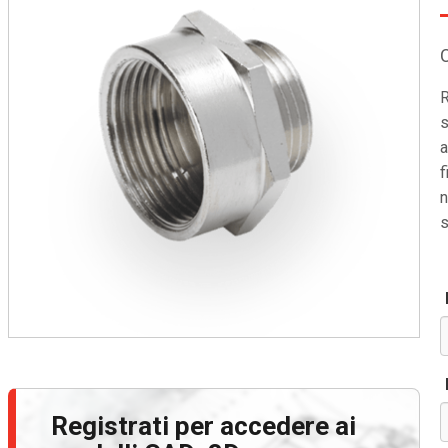
R
s
a
f
n
s
Registrati per accedere ai