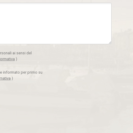
rsonali ai sensi del
formativa
)
ere informato per primo su
rmativa
)