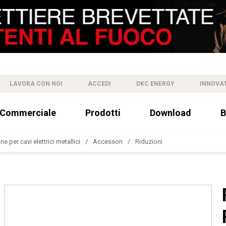
LAVORA CON NOI
ACCEDI
DKC ENERGY
INNOVA
 Commerciale
Prodotti
Download
B
e per cavi elettrici metallici
Accessori
Riduzioni