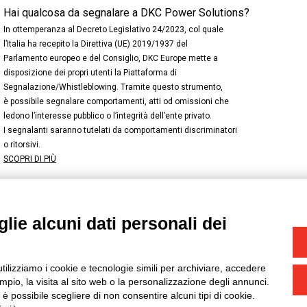
Hai qualcosa da segnalare a DKC Power Solutions?
In ottemperanza al Decreto Legislativo 24/2023, col quale
l’Italia ha recepito la Direttiva (UE) 2019/1937 del
Parlamento europeo e del Consiglio, DKC Europe mette a
disposizione dei propri utenti la Piattaforma di
Segnalazione/Whistleblowing. Tramite questo strumento,
è possibile segnalare comportamenti, atti od omissioni che
ledono l’interesse pubblico o l’integrità dell’ente privato.
I segnalanti saranno tutelati da comportamenti discriminatori
o ritorsivi.
SCOPRI DI PIÙ
lie alcuni dati personali dei
NSTAGRAM
/
TWITTER
okie
-
Yourbiz
utilizziamo i cookie e tecnologie simili per archiviare, accedere
pio, la visita al sito web o la personalizzazione degli annunci.
, è possibile scegliere di non consentire alcuni tipi di cookie.