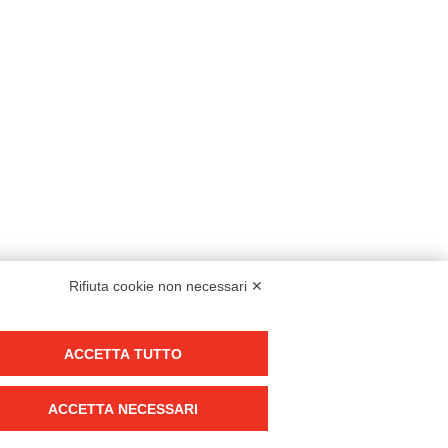
Rifiuta cookie non necessari ✕
Modello organizzativo, gestione e controllo – D. lgs. 231/2001
ACCETTA TUTTO
Politica di gruppo
Condizioni generali di vendita DKC Europe
ACCETTA NECESSARI
Condizioni generali di vendita DKC Power Solutions
Condizioni generali di acquisto