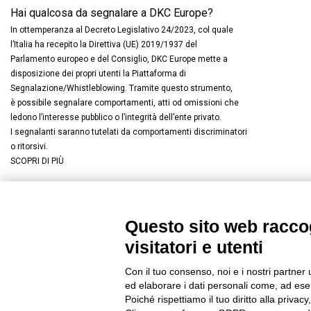
Hai qualcosa da segnalare a DKC Europe?
In ottemperanza al Decreto Legislativo 24/2023, col quale
l’Italia ha recepito la Direttiva (UE) 2019/1937 del
Parlamento europeo e del Consiglio, DKC Europe mette a
disposizione dei propri utenti la Piattaforma di
Segnalazione/Whistleblowing. Tramite questo strumento,
è possibile segnalare comportamenti, atti od omissioni che
ledono l’interesse pubblico o l’integrità dell’ente privato.
I segnalanti saranno tutelati da comportamenti discriminatori
o ritorsivi.
SCOPRI DI PIÙ
Questo sito web raccog
Connettiti con noi
FACEBOOK
/
LINKEDIN
/
YOUTUBE
/
I
visitatori e utenti
© 2019 - DKC Europe
/
Privacy
-
Cookies
-
Modifica preferenze Co
Con il tuo consenso, noi e i nostri partner 
ed elaborare i dati personali come, ad esem
Poiché rispettiamo il tuo diritto alla privacy