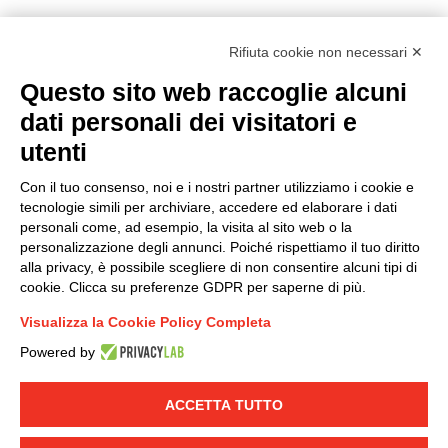
Rifiuta cookie non necessari ✕
Questo sito web raccoglie alcuni
Modello organizzativo, gestione e controllo – D. lgs.
dati personali dei visitatori e
231/2001
utenti
Politica di gruppo
Condizioni generali di vendita DKC Europe
Con il tuo consenso, noi e i nostri partner utilizziamo i cookie e
Condizioni generali di vendita DKC Power Solutions
tecnologie simili per archiviare, accedere ed elaborare i dati
Condizioni generali di acquisto
personali come, ad esempio, la visita al sito web o la
personalizzazione degli annunci. Poiché rispettiamo il tuo diritto
Codice etico
alla privacy, è possibile scegliere di non consentire alcuni tipi di
cookie. Clicca su preferenze GDPR per saperne di più.
Connettiti con noi
Visualizza la Cookie Policy Completa
FACEBOOK
/
LINKEDIN
/
YOUTUBE
/
INSTAGRAM
/
Powered by
TWITTER
ACCETTA TUTTO
© 2019 - DKC Europe
-
-
Privacy
Cookies
Modifica preferenze
-
Cookie
Yourbiz