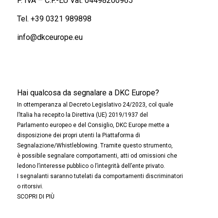
P. IVA – C.F.-EU Vat: 04498200965
Tel.
+39 0321 989898
info@dkceurope.eu
Hai qualcosa da segnalare a DKC Europe?
In ottemperanza al Decreto Legislativo 24/2023, col quale
l’Italia ha recepito la Direttiva (UE) 2019/1937 del
Parlamento europeo e del Consiglio, DKC Europe mette a
disposizione dei propri utenti la Piattaforma di
Segnalazione/Whistleblowing. Tramite questo strumento,
è possibile segnalare comportamenti, atti od omissioni che
ledono l’interesse pubblico o l’integrità dell’ente privato.
I segnalanti saranno tutelati da comportamenti discriminatori
o ritorsivi.
SCOPRI DI PIÙ