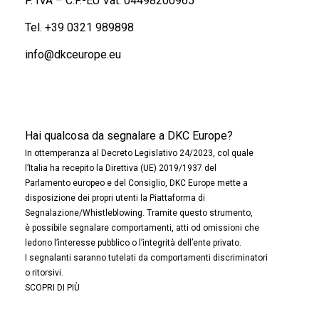
P. IVA – C.F.-EU Vat: 04498200965
Tel.
+39 0321 989898
info@dkceurope.eu
Hai qualcosa da segnalare a DKC Europe?
In ottemperanza al Decreto Legislativo 24/2023, col quale
l’Italia ha recepito la Direttiva (UE) 2019/1937 del
Parlamento europeo e del Consiglio, DKC Europe mette a
disposizione dei propri utenti la Piattaforma di
Segnalazione/Whistleblowing. Tramite questo strumento,
è possibile segnalare comportamenti, atti od omissioni che
ledono l’interesse pubblico o l’integrità dell’ente privato.
I segnalanti saranno tutelati da comportamenti discriminatori
o ritorsivi.
SCOPRI DI PIÙ