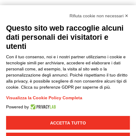
Rifiuta cookie non necessari ✕
Questo sito web raccoglie alcuni
Modello organizzativo, gestione e controllo – D. lgs.
dati personali dei visitatori e
231/2001
utenti
Politica di gruppo
Condizioni generali di vendita DKC Europe
Con il tuo consenso, noi e i nostri partner utilizziamo i cookie e
Condizioni generali di vendita DKC Power Solutions
tecnologie simili per archiviare, accedere ed elaborare i dati
Condizioni generali di acquisto
personali come, ad esempio, la visita al sito web o la
personalizzazione degli annunci. Poiché rispettiamo il tuo diritto
Codice etico
alla privacy, è possibile scegliere di non consentire alcuni tipi di
cookie. Clicca su preferenze GDPR per saperne di più.
Connettiti con noi
Visualizza la Cookie Policy Completa
FACEBOOK
/
LINKEDIN
/
YOUTUBE
/
INSTAGRAM
/
Powered by
TWITTER
ACCETTA TUTTO
© 2019 - DKC Europe
-
-
Privacy
Cookies
Modifica preferenze
-
Cookie
Yourbiz