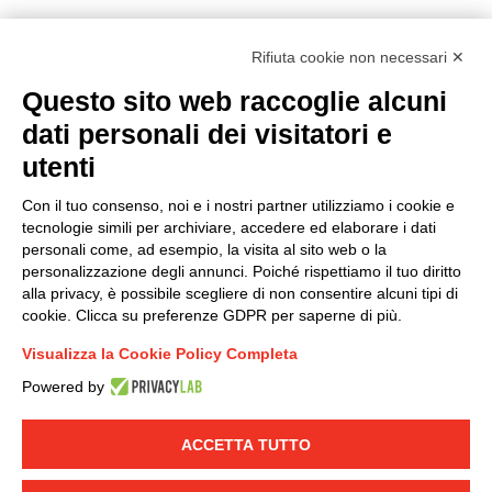
Rifiuta cookie non necessari ✕
Questo sito web raccoglie alcuni
Modello organizzativo, gestione e controllo – D. lgs.
dati personali dei visitatori e
231/2001
utenti
Politica di gruppo
Condizioni generali di vendita DKC Europe
Con il tuo consenso, noi e i nostri partner utilizziamo i cookie e
Condizioni generali di vendita DKC Power Solutions
tecnologie simili per archiviare, accedere ed elaborare i dati
Condizioni generali di acquisto
personali come, ad esempio, la visita al sito web o la
personalizzazione degli annunci. Poiché rispettiamo il tuo diritto
Codice etico
alla privacy, è possibile scegliere di non consentire alcuni tipi di
cookie. Clicca su preferenze GDPR per saperne di più.
Connettiti con noi
Visualizza la Cookie Policy Completa
FACEBOOK
/
LINKEDIN
/
YOUTUBE
/
INSTAGRAM
/
Powered by
TWITTER
ACCETTA TUTTO
© 2019 - DKC Europe
-
-
Privacy
Cookies
Modifica preferenze
-
Cookie
Yourbiz