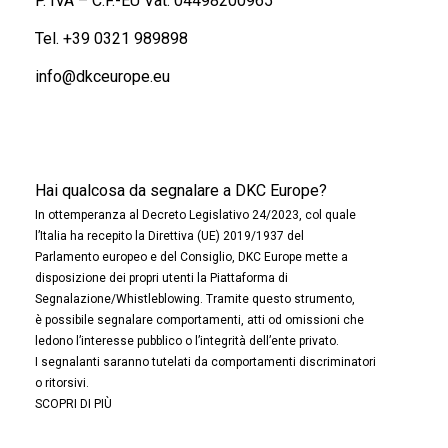
P. IVA – C.F.-EU Vat: 04498200965
Tel.
+39 0321 989898
info@dkceurope.eu
Hai qualcosa da segnalare a DKC Europe?
In ottemperanza al Decreto Legislativo 24/2023, col quale
l’Italia ha recepito la Direttiva (UE) 2019/1937 del
Parlamento europeo e del Consiglio, DKC Europe mette a
disposizione dei propri utenti la Piattaforma di
Segnalazione/Whistleblowing. Tramite questo strumento,
è possibile segnalare comportamenti, atti od omissioni che
ledono l’interesse pubblico o l’integrità dell’ente privato.
I segnalanti saranno tutelati da comportamenti discriminatori
o ritorsivi.
SCOPRI DI PIÙ