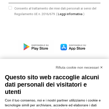
Consento al trattamento dei miei dati personali ai sensi del
Regolamento UE n. 2016/679.
(
Leggi informativa
)
Rifiuta cookie non necessari ✕
Questo sito web raccoglie alcuni
Modello organizzativo, gestione e controllo – D. lgs.
dati personali dei visitatori e
231/2001
utenti
Politica di gruppo
Condizioni generali di vendita DKC Europe
Con il tuo consenso, noi e i nostri partner utilizziamo i cookie e
Condizioni generali di vendita DKC Power Solutions
tecnologie simili per archiviare, accedere ed elaborare i dati