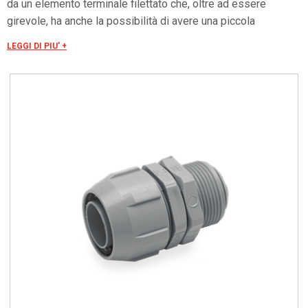
da un elemento terminale filettato che, oltre ad essere
girevole, ha anche la possibilità di avere una piccola
escursione assiale utilizzata per renderlo fisso. Il
LEGGI DI PIU' +
collegamento raccordo-tubo è ottenuto avvitando il dado sul
corpo del raccordo, questo avvitamento provoca la
deformazione concentrica dei settori elastici ed il
conseguente bloccaggio del tubo, assicurando una perfetta
tenuta meccanica. La particolare cura nell’esecuzione di
questi raccordi assicura un perfetto infilaggio dei cavi senza
rischio di danneggiamento del rivestimento. La filettatura è:
GAS cilindrico UNI ISO 228, completo di ghiera. I raccordi
sono forniti con controdado. Colore: grigio RAL 7001.