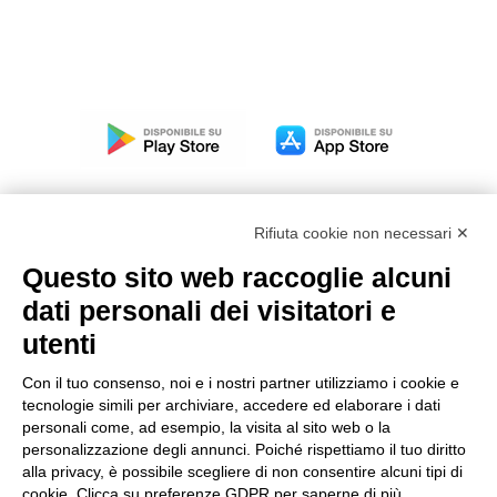
Rifiuta cookie non necessari ✕
Questo sito web raccoglie alcuni
Modello organizzativo, gestione e controllo – D. lgs.
dati personali dei visitatori e
231/2001
utenti
Politica di gruppo
Condizioni generali di vendita DKC Europe
Con il tuo consenso, noi e i nostri partner utilizziamo i cookie e
Condizioni generali di vendita DKC Power Solutions
tecnologie simili per archiviare, accedere ed elaborare i dati
Condizioni generali di acquisto
personali come, ad esempio, la visita al sito web o la
personalizzazione degli annunci. Poiché rispettiamo il tuo diritto
Codice etico
alla privacy, è possibile scegliere di non consentire alcuni tipi di
cookie. Clicca su preferenze GDPR per saperne di più.