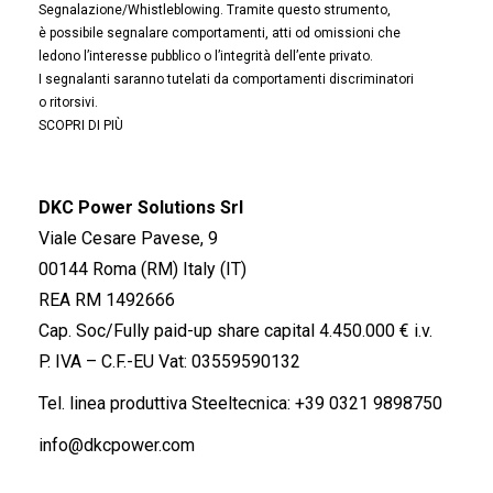
Segnalazione/Whistleblowing. Tramite questo strumento,
è possibile segnalare comportamenti, atti od omissioni che
ledono l’interesse pubblico o l’integrità dell’ente privato.
I segnalanti saranno tutelati da comportamenti discriminatori
o ritorsivi.
SCOPRI DI PIÙ
DKC Power Solutions Srl
Viale Cesare Pavese, 9
00144 Roma (RM) Italy (IT)
REA RM 1492666
Cap. Soc/Fully paid-up share capital 4.450.000 € i.v.
P. IVA – C.F.-EU Vat: 03559590132
Tel. linea produttiva Steeltecnica:
+39 0321 9898750
info@dkcpower.com