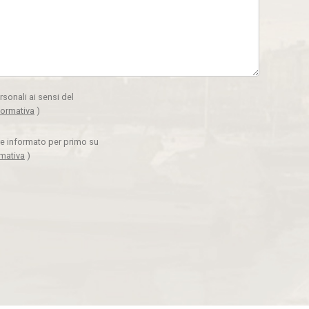
rsonali ai sensi del
formativa
)
ere informato per primo su
rmativa
)