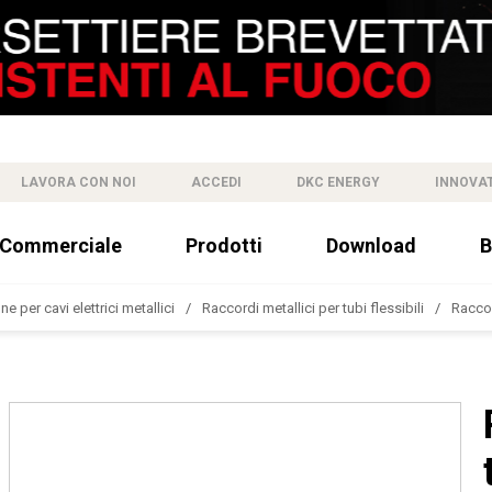
LAVORA CON NOI
ACCEDI
DKC ENERGY
INNOVA
 Commerciale
Prodotti
Download
B
e per cavi elettrici metallici
Raccordi metallici per tubi flessibili
Raccor