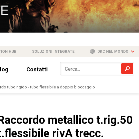
TION HUB
SOLUZIONI INTEGRATE
DKC NEL MONDO
log
Contatti
do tubo rigido - tubo flessibile a doppio bloccaggio
Raccordo metallico t.rig.50
t.flessibile rivA trecc.