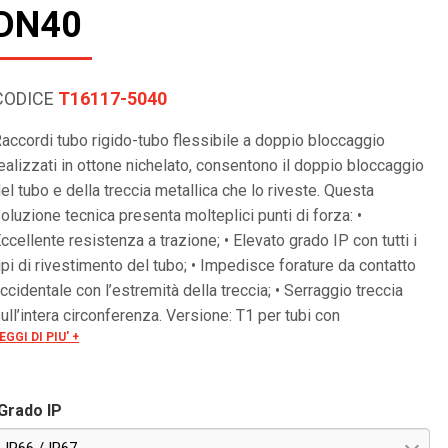
DN40
CODICE
T16117-5040
accordi tubo rigido-tubo flessibile a doppio bloccaggio
ealizzati in ottone nichelato, consentono il doppio bloccaggio
el tubo e della treccia metallica che lo riveste. Questa
oluzione tecnica presenta molteplici punti di forza: •
ccellente resistenza a trazione; • Elevato grado IP con tutti i
ipi di rivestimento del tubo; • Impedisce forature da contatto
ccidentale con l’estremità della treccia; • Serraggio treccia
ull’intera circonferenza. Versione: T1 per tubi con
EGGI DI PIU' +
ivestimento plastico aspirato
Grado IP