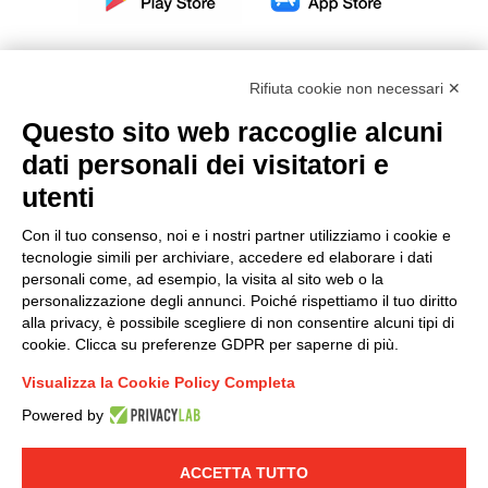
Rifiuta cookie non necessari ✕
Questo sito web raccoglie alcuni
Modello organizzativo, gestione e controllo – D. lgs.
dati personali dei visitatori e
231/2001
utenti
Politica di gruppo
Condizioni generali di vendita DKC Europe
Con il tuo consenso, noi e i nostri partner utilizziamo i cookie e
Condizioni generali di vendita DKC Power Solutions
tecnologie simili per archiviare, accedere ed elaborare i dati
Condizioni generali di acquisto
personali come, ad esempio, la visita al sito web o la
personalizzazione degli annunci. Poiché rispettiamo il tuo diritto
Codice etico
alla privacy, è possibile scegliere di non consentire alcuni tipi di
cookie. Clicca su preferenze GDPR per saperne di più.
Connettiti con noi
Visualizza la Cookie Policy Completa
FACEBOOK
/
LINKEDIN
/
YOUTUBE
/
INSTAGRAM
/
Powered by
TWITTER
ACCETTA TUTTO
© 2019 - DKC Europe
-
-
Privacy
Cookies
Modifica preferenze