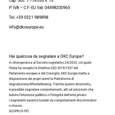
Cap. Soc. 7.774.030 € i.v.
P. IVA – C.F.-EU Vat: 04498200965
Tel.
+39 0321 989898
info@dkceurope.eu
Hai qualcosa da segnalare a DKC Europe?
In ottemperanza al Decreto Legislativo 24/2023, col quale
l’Italia ha recepito la Direttiva (UE) 2019/1937 del
Parlamento europeo e del Consiglio, DKC Europe mette a
disposizione dei propri utenti la Piattaforma di
Segnalazione/Whistleblowing. Tramite questo strumento,
è possibile segnalare comportamenti, atti od omissioni che
ledono l’interesse pubblico o l’integrità dell’ente privato.
I segnalanti saranno tutelati da comportamenti discriminatori
o ritorsivi.
SCOPRI DI PIÙ