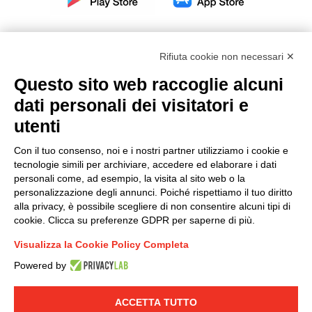
Rifiuta cookie non necessari ✕
Questo sito web raccoglie alcuni
Modello organizzativo, gestione e controllo – D. lgs.
dati personali dei visitatori e
231/2001
utenti
Politica di gruppo
Condizioni generali di vendita DKC Europe
Con il tuo consenso, noi e i nostri partner utilizziamo i cookie e
Condizioni generali di vendita DKC Power Solutions
tecnologie simili per archiviare, accedere ed elaborare i dati
Condizioni generali di acquisto
personali come, ad esempio, la visita al sito web o la
personalizzazione degli annunci. Poiché rispettiamo il tuo diritto
Codice etico
alla privacy, è possibile scegliere di non consentire alcuni tipi di
cookie. Clicca su preferenze GDPR per saperne di più.
Connettiti con noi
Visualizza la Cookie Policy Completa
FACEBOOK
/
LINKEDIN
/
YOUTUBE
/
INSTAGRAM
/
Powered by
TWITTER
ACCETTA TUTTO
© 2019 - DKC Europe
-
-
Privacy
Cookies
Modifica preferenze