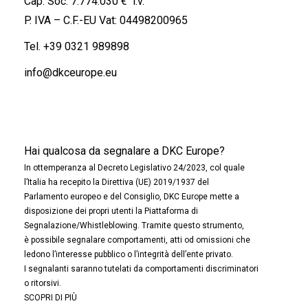
Cap. Soc. 7.774.030 € i.v.
P. IVA – C.F.-EU Vat: 04498200965
Tel.
+39 0321 989898
info@dkceurope.eu
Hai qualcosa da segnalare a DKC Europe?
In ottemperanza al Decreto Legislativo 24/2023, col quale
l’Italia ha recepito la Direttiva (UE) 2019/1937 del
Parlamento europeo e del Consiglio, DKC Europe mette a
disposizione dei propri utenti la Piattaforma di
Segnalazione/Whistleblowing. Tramite questo strumento,
è possibile segnalare comportamenti, atti od omissioni che
ledono l’interesse pubblico o l’integrità dell’ente privato.
I segnalanti saranno tutelati da comportamenti discriminatori
o ritorsivi.
SCOPRI DI PIÙ