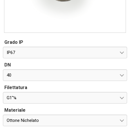
Grado IP
IP67
DN
40
Filettatura
G1"¼
Materiale
Ottone Nichelato