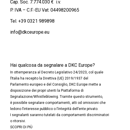
Cap. Soc. 7.774.030 € i.v.
P. IVA – C.F.-EU Vat: 04498200965
Tel.
+39 0321 989898
info@dkceurope.eu
Hai qualcosa da segnalare a DKC Europe?
In ottemperanza al Decreto Legislativo 24/2023, col quale
l’Italia ha recepito la Direttiva (UE) 2019/1937 del
Parlamento europeo e del Consiglio, DKC Europe mette a
disposizione dei propri utenti la Piattaforma di
Segnalazione/Whistleblowing. Tramite questo strumento,
è possibile segnalare comportamenti, atti od omissioni che
ledono l’interesse pubblico o l’integrità dell’ente privato.
I segnalanti saranno tutelati da comportamenti discriminatori
o ritorsivi.
SCOPRI DI PIÙ