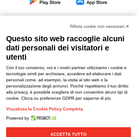
Rifiuta cookie non necessari ✕
Questo sito web raccoglie alcuni
Modello organizzativo, gestione e controllo – D. lgs.
dati personali dei visitatori e
231/2001
utenti
Politica di gruppo
Condizioni generali di vendita DKC Europe
Con il tuo consenso, noi e i nostri partner utilizziamo i cookie e
Condizioni generali di vendita DKC Power Solutions
tecnologie simili per archiviare, accedere ed elaborare i dati
Condizioni generali di acquisto
personali come, ad esempio, la visita al sito web o la
personalizzazione degli annunci. Poiché rispettiamo il tuo diritto
Codice etico
alla privacy, è possibile scegliere di non consentire alcuni tipi di
cookie. Clicca su preferenze GDPR per saperne di più.
Connettiti con noi
Visualizza la Cookie Policy Completa
FACEBOOK
/
LINKEDIN
/
YOUTUBE
/
INSTAGRAM
/
Powered by
TWITTER
ACCETTA TUTTO