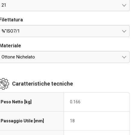
21
Filettatura
¾"ISO7/1
Materiale
Ottone Nichelato
Caratteristiche tecniche
Peso Netto [kg]
0.166
Passaggio Utile [mm]
18