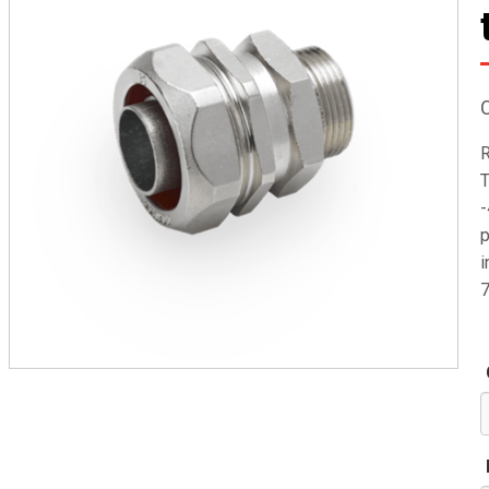
R
T
-
p
i
7