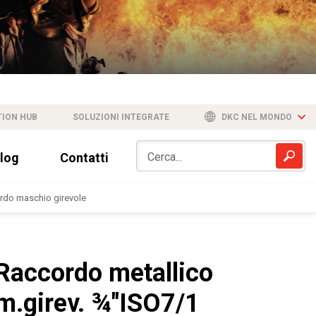
TION HUB
SOLUZIONI INTEGRATE
DKC NEL MONDO
log
Contatti
rdo maschio girevole
Raccordo metallico
m.girev. ¾"ISO7/1