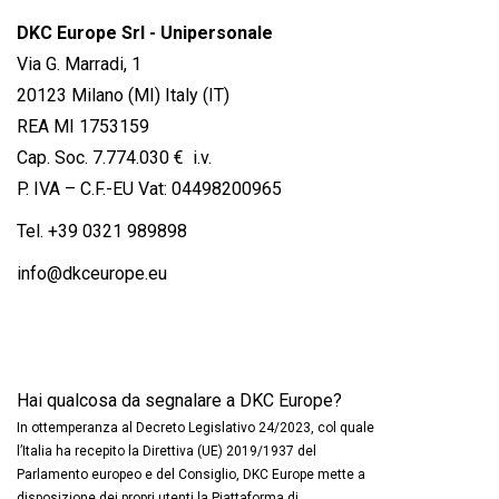
DKC Europe Srl - Unipersonale
Via G. Marradi, 1
20123 Milano (MI) Italy (IT)
REA MI 1753159
Cap. Soc. 7.774.030 € i.v.
P. IVA – C.F.-EU Vat: 04498200965
Tel.
+39 0321 989898
info@dkceurope.eu
Hai qualcosa da segnalare a DKC Europe?
In ottemperanza al Decreto Legislativo 24/2023, col quale
l’Italia ha recepito la Direttiva (UE) 2019/1937 del
Parlamento europeo e del Consiglio, DKC Europe mette a
disposizione dei propri utenti la Piattaforma di