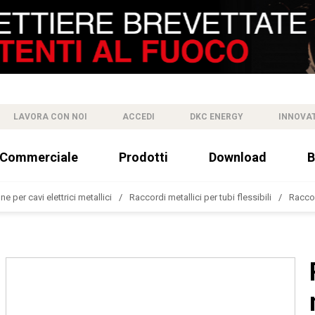
LAVORA CON NOI
ACCEDI
DKC ENERGY
INNOVA
 Commerciale
Prodotti
Download
B
e per cavi elettrici metallici
Raccordi metallici per tubi flessibili
Racco