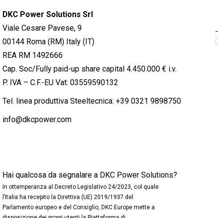
DKC Power Solutions Srl
Viale Cesare Pavese, 9
00144 Roma (RM) Italy (IT)
REA RM 1492666
Cap. Soc/Fully paid-up share capital 4.450.000 € i.v.
P. IVA – C.F.-EU Vat: 03559590132
Tel. linea produttiva Steeltecnica:
+39 0321 9898750
info@dkcpower.com
Hai qualcosa da segnalare a DKC Power Solutions?
In ottemperanza al Decreto Legislativo 24/2023, col quale
l’Italia ha recepito la Direttiva (UE) 2019/1937 del
Parlamento europeo e del Consiglio, DKC Europe mette a
disposizione dei propri utenti la Piattaforma di