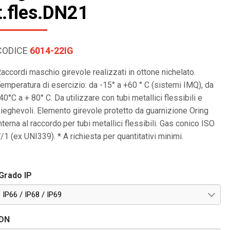
t.fles.DN21
CODICE
6014-22IG
accordi maschio girevole realizzati in ottone nichelato.
emperatura di esercizio: da -15° a +60 ° C (sistemi IMQ), da
40°C a + 80° C. Da utilizzare con tubi metallici flessibili e
ieghevoli. Elemento girevole protetto da guarnizione Oring
nterna al raccordo.per tubi metallici flessibili. Gas conico ISO
/1 (ex UNI339). * A richiesta per quantitativi minimi.
Grado IP
IP66 / IP68 / IP69
DN