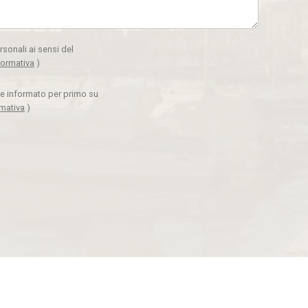
rsonali ai sensi del
formativa
)
ere informato per primo su
rmativa
)