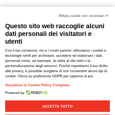
Rifiuta cookie non necessari ✕
Questo sito web raccoglie alcuni
Modello organizzativo, gestione e controllo – D. lgs.
dati personali dei visitatori e
231/2001
utenti
Politica di gruppo
Condizioni generali di vendita DKC Europe
Con il tuo consenso, noi e i nostri partner utilizziamo i cookie e
Condizioni generali di vendita DKC Power Solutions
tecnologie simili per archiviare, accedere ed elaborare i dati
Condizioni generali di acquisto
personali come, ad esempio, la visita al sito web o la
personalizzazione degli annunci. Poiché rispettiamo il tuo diritto
Codice etico
alla privacy, è possibile scegliere di non consentire alcuni tipi di
cookie. Clicca su preferenze GDPR per saperne di più.
Connettiti con noi
Visualizza la Cookie Policy Completa
FACEBOOK
/
LINKEDIN
/
YOUTUBE
/
INSTAGRAM
/
Powered by
TWITTER
ACCETTA TUTTO
© 2019 - DKC Europe
-
-
Privacy
Cookies
Modifica preferenze