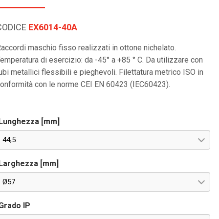
CODICE
EX6014-40A
accordi maschio fisso realizzati in ottone nichelato.
emperatura di esercizio: da -45° a +85 ° C. Da utilizzare con
ubi metallici flessibili e pieghevoli. Filettatura metrico ISO in
onformità con le norme CEI EN 60423 (IEC60423).
Lunghezza [mm]
44,5
Larghezza [mm]
Ø57
Grado IP