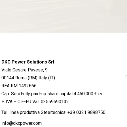
DKC Power Solutions Srl
Viale Cesare Pavese, 9
00144 Roma (RM) Italy (IT)
REA RM 1492666
Cap. Soc/Fully paid-up share capital 4.450.000 € i.v.
P. IVA – C.F.-EU Vat: 03559590132
Tel. linea produttiva Steeltecnica:
+39 0321 9898750
info@dkcpower.com