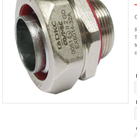
R
T
t
c