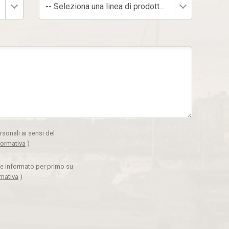
-- Seleziona una linea di prodotto --
rsonali ai sensi del
formativa
)
ere informato per primo su
rmativa
)