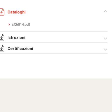
Cataloghi
EX6014.pdf
Istruzioni
Certificazioni
I-75-2-4 Rev. 0.pdf
IECEx_IMQ_16.0007U_1_Fittings
IMQ 16 ATEX 013 U
series EX6.pdf
Rev.1 _DKC EUROPE
-Fittings.pdf
TC RU C-
IT.AA87.B.01256.pdf