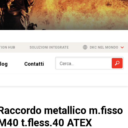
TION HUB
SOLUZIONI INTEGRATE
DKC NEL MONDO
log
Contatti
Raccordo metallico m.fisso
M40 t.fless.40 ATEX