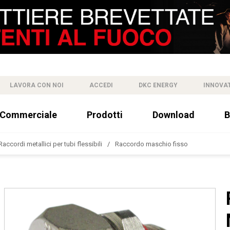
LAVORA CON NOI
ACCEDI
DKC ENERGY
INNOVA
 Commerciale
Prodotti
Download
B
Raccordi metallici per tubi flessibili
Raccordo maschio fisso