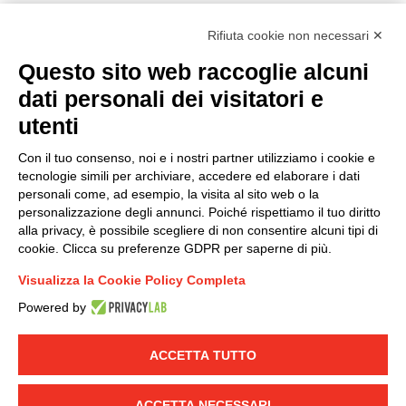
Rifiuta cookie non necessari ✕
Questo sito web raccoglie alcuni
Modello organizzativo, gestione e controllo – D. lgs.
dati personali dei visitatori e
231/2001
utenti
Politica di gruppo
Condizioni generali di vendita DKC Europe
Con il tuo consenso, noi e i nostri partner utilizziamo i cookie e
Condizioni generali di vendita DKC Power Solutions
tecnologie simili per archiviare, accedere ed elaborare i dati
Condizioni generali di acquisto
personali come, ad esempio, la visita al sito web o la
personalizzazione degli annunci. Poiché rispettiamo il tuo diritto
Codice etico
alla privacy, è possibile scegliere di non consentire alcuni tipi di
cookie. Clicca su preferenze GDPR per saperne di più.
Connettiti con noi
Visualizza la Cookie Policy Completa
FACEBOOK
/
LINKEDIN
/
YOUTUBE
/
INSTAGRAM
/
Powered by
TWITTER
ACCETTA TUTTO
© 2019 - DKC Europe
-
-
Privacy
Cookies
Modifica preferenze
-
Cookie
Yourbiz
ACCETTA NECESSARI