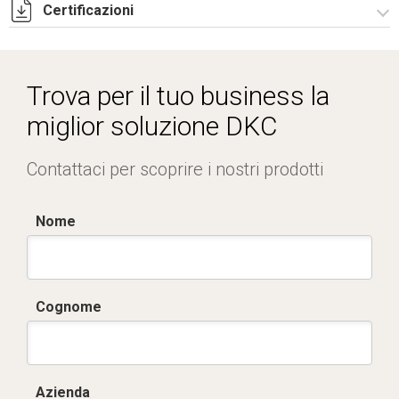
Certificazioni
IMQ_CA02.05672 sistemi pieghevoli riv. EVA.pdf
IMQ_CA02.05671 sistemi pieghevoli riv. PVC.pdf
Trova per il tuo business la
miglior soluzione DKC
Contattaci per scoprire i nostri prodotti
Nome
Cognome
Azienda