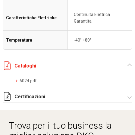
Continuità Elettrica
Caratteristiche Elettriche
Garantita
Temperatura
-40° +80°
Cataloghi
6024.pdf
Certificazioni
IMQ_CA02.05672 sistemi pieghevoli riv. EVA.pdf
IMQ_CA02.05671 sistemi pieghevoli riv. PVC.pdf
Trova per il tuo business la