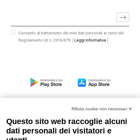
Consento al trattamento dei miei dati personali ai sensi del
Regolamento UE n. 2016/679.
(
Leggi informativa
)
Rifiuta cookie non necessari ✕
Questo sito web raccoglie alcuni
Modello organizzativo, gestione e controllo – D. lgs.
dati personali dei visitatori e
231/2001
Politica di gruppo