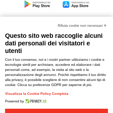
Rifiuta cookie non necessari ✕
Questo sito web raccoglie alcuni
Modello organizzativo, gestione e controllo – D. lgs.
dati personali dei visitatori e
231/2001
utenti
Politica di gruppo
Condizioni generali di vendita DKC Europe
Con il tuo consenso, noi e i nostri partner utilizziamo i cookie e
Condizioni generali di vendita DKC Power Solutions
tecnologie simili per archiviare, accedere ed elaborare i dati
Condizioni generali di acquisto
personali come, ad esempio, la visita al sito web o la
personalizzazione degli annunci. Poiché rispettiamo il tuo diritto
Codice etico
alla privacy, è possibile scegliere di non consentire alcuni tipi di
cookie. Clicca su preferenze GDPR per saperne di più.
Connettiti con noi
Visualizza la Cookie Policy Completa
FACEBOOK
/
LINKEDIN
/
YOUTUBE
/
INSTAGRAM
/
Powered by
TWITTER