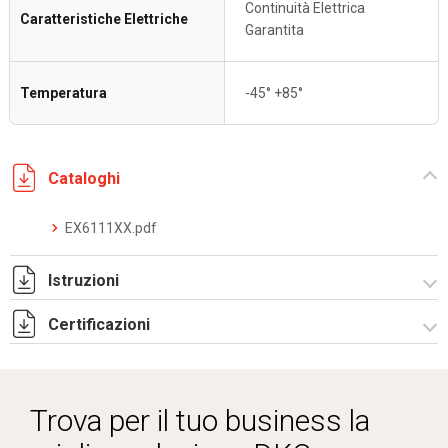
Continuità Elettrica
Caratteristiche Elettriche
Garantita
Temperatura
-45° +85°
Cataloghi
EX6111XX.pdf
Istruzioni
Certificazioni
I-75-2-3 Rev. 1.pdf
IECEx_IMQ_16.0007U_1_Fittings series EX6.pdf
IMQ 16 ATEX 013 U Rev.1 _DKC EUROPE -Fittings.pdf
Trova per il tuo business la
TC RU C-IT.AA87.B.01256.pdf