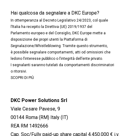
Hai qualcosa da segnalare a DKC Europe?
In ottemperanza al Decreto Legislativo 24/2023, col quale
l’Italia ha recepito la Direttiva (UE) 2019/1937 del
Parlamento europeo e del Consiglio, DKC Europe mette a
disposizione dei propri utenti la Piattaforma di
Segnalazione/Whistleblowing. Tramite questo strumento,
è possibile segnalare comportamenti, atti od omissioni che
ledono l’interesse pubblico o l’integrità dell’ente privato.
I segnalanti saranno tutelati da comportamenti discriminatori
o ritorsivi.
SCOPRI DI PIÙ
DKC Power Solutions Srl
Viale Cesare Pavese, 9
00144 Roma (RM) Italy (IT)
REA RM 1492666
Cap. Soc/Fully paid-up share capital 4.450.000 € i.v.