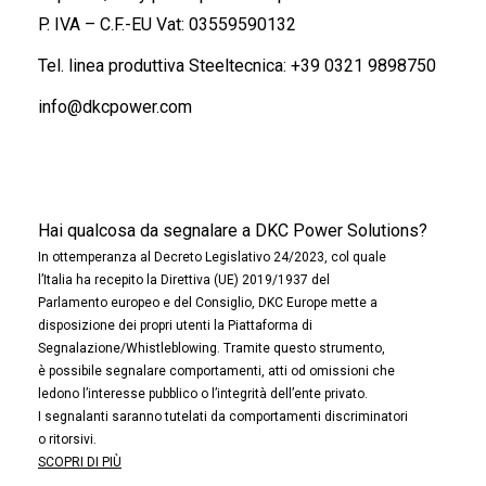
P. IVA – C.F.-EU Vat: 03559590132
Tel. linea produttiva Steeltecnica:
+39 0321 9898750
info@dkcpower.com
Hai qualcosa da segnalare a DKC Power Solutions?
In ottemperanza al Decreto Legislativo 24/2023, col quale
l’Italia ha recepito la Direttiva (UE) 2019/1937 del
Parlamento europeo e del Consiglio, DKC Europe mette a
disposizione dei propri utenti la Piattaforma di
Segnalazione/Whistleblowing. Tramite questo strumento,
è possibile segnalare comportamenti, atti od omissioni che
ledono l’interesse pubblico o l’integrità dell’ente privato.
I segnalanti saranno tutelati da comportamenti discriminatori
o ritorsivi.
SCOPRI DI PIÙ