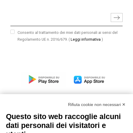
Consento al trattamento dei miei dati personali ai sensi del
Regolamento UE n. 2016/679.
(
Leggi informativa
)
Rifiuta cookie non necessari ✕
Questo sito web raccoglie alcuni
Modello organizzativo, gestione e controllo – D. lgs.
dati personali dei visitatori e
231/2001