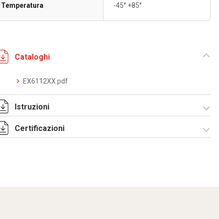
Temperatura
-45° +85°
Cataloghi
EX6112XX.pdf
Istruzioni
Certificazioni
I-75-2-3 Rev. 1.pdf
IECEx_IMQ_16.0007U_1_Fittings
IMQ 16 ATEX 013 U
series EX6.pdf
Rev.1 _DKC EUROPE
-Fittings.pdf
TC RU C-
IT.AA87.B.01256.pdf