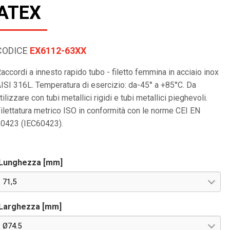
ATEX
CODICE
EX6112-63XX
accordi a innesto rapido tubo - filetto femmina in acciaio inox
ISI 316L. Temperatura di esercizio: da-45° a +85°C. Da
tilizzare con tubi metallici rigidi e tubi metallici pieghevoli.
ilettatura metrico ISO in conformità con le norme CEI EN
0423 (IEC60423).
Lunghezza [mm]
71,5
Larghezza [mm]
Ø74.5