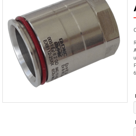
R
A
u
F
6