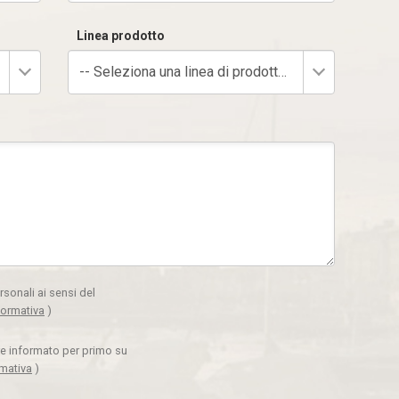
Linea prodotto
-- Seleziona una linea di prodotto --
rsonali ai sensi del
formativa
)
ere informato per primo su
rmativa
)