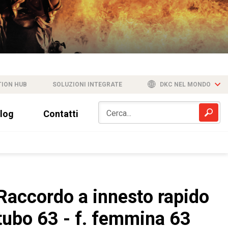
TION HUB
SOLUZIONI INTEGRATE
DKC NEL MONDO
log
Contatti
Raccordo a innesto rapido
tubo 63 - f. femmina 63