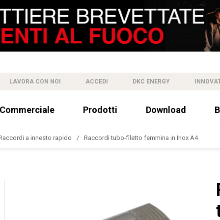
LAVORA CON NOI
ACCEDI
DKC ENERGY
INNOVA
 Commerciale
Prodotti
Download
B
Raccordi a innesto rapido
Raccordi tubo-filetto femmina in Inox A4