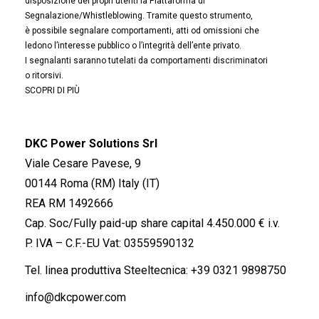
disposizione dei propri utenti la Piattaforma di
Segnalazione/Whistleblowing. Tramite questo strumento,
è possibile segnalare comportamenti, atti od omissioni che
ledono l’interesse pubblico o l’integrità dell’ente privato.
I segnalanti saranno tutelati da comportamenti discriminatori
o ritorsivi.
SCOPRI DI PIÙ
DKC Power Solutions Srl
Viale Cesare Pavese, 9
00144 Roma (RM) Italy (IT)
REA RM 1492666
Cap. Soc/Fully paid-up share capital 4.450.000 € i.v.
P. IVA – C.F.-EU Vat: 03559590132
Tel. linea produttiva Steeltecnica:
+39 0321 9898750
info@dkcpower.com