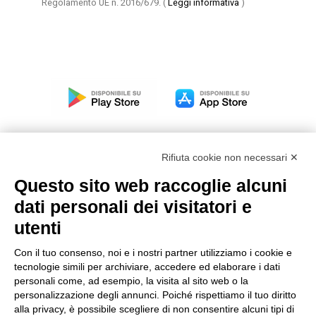
Regolamento UE n. 2016/679.
(
Leggi informativa
)
Rifiuta cookie non necessari ✕
Questo sito web raccoglie alcuni
Modello organizzativo, gestione e controllo – D. lgs.
dati personali dei visitatori e
231/2001
utenti
Politica di gruppo
Condizioni generali di vendita DKC Europe
Con il tuo consenso, noi e i nostri partner utilizziamo i cookie e
Condizioni generali di vendita DKC Power Solutions
tecnologie simili per archiviare, accedere ed elaborare i dati
Condizioni generali di acquisto
personali come, ad esempio, la visita al sito web o la
personalizzazione degli annunci. Poiché rispettiamo il tuo diritto
Codice etico
alla privacy, è possibile scegliere di non consentire alcuni tipi di