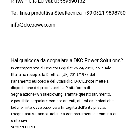
P. IVA – C.F.-EU Vat: 03559590132
Tel. linea produttiva Steeltecnica:
+39 0321 9898750
info@dkcpower.com
Hai qualcosa da segnalare a DKC Power Solutions?
In ottemperanza al Decreto Legislativo 24/2023, col quale
l’Italia ha recepito la Direttiva (UE) 2019/1937 del
Parlamento europeo e del Consiglio, DKC Europe mette a
disposizione dei propri utenti la Piattaforma di
Segnalazione/Whistleblowing. Tramite questo strumento,
è possibile segnalare comportamenti, atti od omissioni che
ledono l’interesse pubblico o l’integrità dell’ente privato.
I segnalanti saranno tutelati da comportamenti discriminatori
o ritorsivi.
SCOPRI DI PIÙ