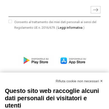
Consento al trattamento dei miei dati personali ai sensi del
Regolamento UE n. 2016/679.
(
Leggi informativa
)
Rifiuta cookie non necessari ✕
Questo sito web raccoglie alcuni
Modello organizzativo, gestione e controllo – D. lgs.
dati personali dei visitatori e
231/2001
utenti
Politica di gruppo