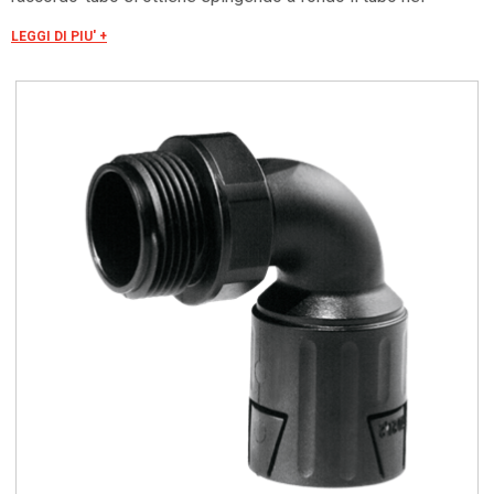
raccordo, la cui forma interna liscia e troncoconica, consente
LEGGI DI PIU' +
di ottenere un grado di tenuta IP66. Filettatura metrica ISO in
conformità con le norme CEI EN 60423 (PG secondo DIN
40430 a richiesta).