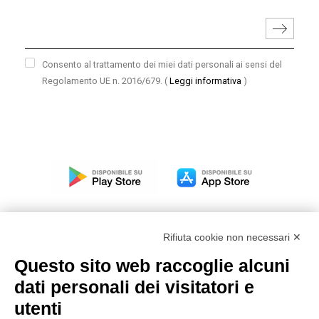
Consento al trattamento dei miei dati personali ai sensi del
Regolamento UE n. 2016/679.
(
Leggi informativa
)
Rifiuta cookie non necessari ✕
Questo sito web raccoglie alcuni
Modello organizzativo, gestione e controllo – D. lgs.
dati personali dei visitatori e
231/2001
utenti
Politica di gruppo