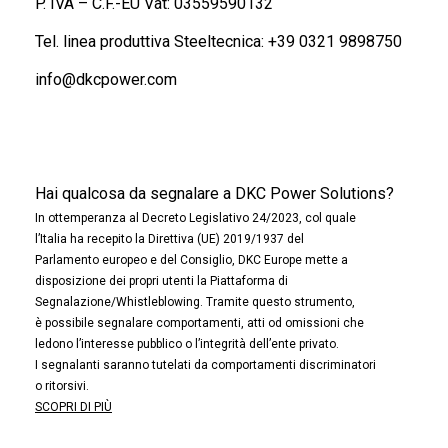
P. IVA – C.F.-EU Vat: 03559590132
Tel. linea produttiva Steeltecnica:
+39 0321 9898750
info@dkcpower.com
Hai qualcosa da segnalare a DKC Power Solutions?
In ottemperanza al Decreto Legislativo 24/2023, col quale
l’Italia ha recepito la Direttiva (UE) 2019/1937 del
Parlamento europeo e del Consiglio, DKC Europe mette a
disposizione dei propri utenti la Piattaforma di
Segnalazione/Whistleblowing. Tramite questo strumento,
è possibile segnalare comportamenti, atti od omissioni che
ledono l’interesse pubblico o l’integrità dell’ente privato.
I segnalanti saranno tutelati da comportamenti discriminatori
o ritorsivi.
SCOPRI DI PIÙ