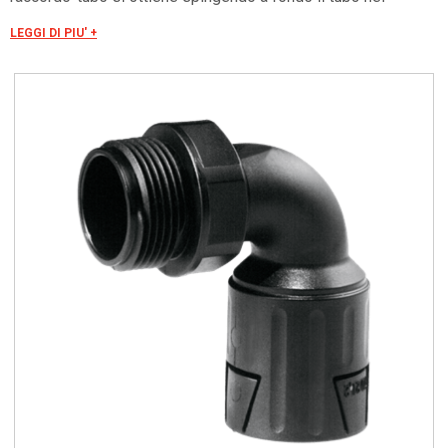
raccordo, la cui forma interna liscia e troncoconica, consente
LEGGI DI PIU' +
di ottenere un grado di tenuta IP66. Filettatura metrica ISO in
conformità con le norme CEI EN 60423 (PG secondo DIN
40430 a richiesta).