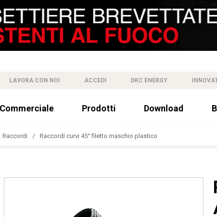
LAVORA CON NOI
ACCEDI
DKC ENERGY
INNOVA
 Commerciale
Prodotti
Download
B
Raccordi
Raccordi curvi 45° filetto maschio plastico