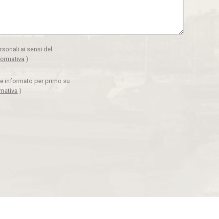
rsonali ai sensi del
formativa
)
ere informato per primo su
rmativa
)