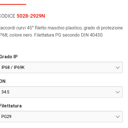
CODICE
5028-2929N
accordi curvi 45° filetto maschio plastico, grado di protezione
P68, colore nero. Filettatura PG secondo DIN 40430.
Grado IP
IP68 / IP69K
DN
34.5
Filettatura
PG29