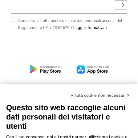
Consento al trattamento dei miei dati personali ai sensi del
Regolamento UE n. 2016/679.
(
Leggi informativa
)
Rifiuta cookie non necessari ✕
Questo sito web raccoglie alcuni
Modello organizzativo, gestione e controllo – D. lgs.
dati personali dei visitatori e
231/2001
utenti
Politica di gruppo
Condizioni generali di vendita DKC Europe
Con il tuo consenso, noi e i nostri partner utilizziamo i cookie e