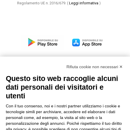
Regolamento UE n. 2016/679.
(
Leggi informativa
)
Rifiuta cookie non necessari ✕
Questo sito web raccoglie alcuni
Modello organizzativo, gestione e controllo – D. lgs.
dati personali dei visitatori e
231/2001
utenti
Politica di gruppo
Condizioni generali di vendita DKC Europe
Con il tuo consenso, noi e i nostri partner utilizziamo i cookie e
Condizioni generali di vendita DKC Power Solutions
tecnologie simili per archiviare, accedere ed elaborare i dati
Condizioni generali di acquisto
personali come, ad esempio, la visita al sito web o la
personalizzazione degli annunci. Poiché rispettiamo il tuo diritto
Codice etico
alla privacy, è possibile scegliere di non consentire alcuni tipi di