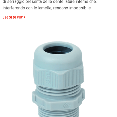
di serraggio presenta delle dentellature interne che,
interferendo con le lamelle, rendono impossibile
l'allentamento accidentale. Le guarnizioni sono resistenti
LEGGI DI PIU' +
all'invecchiamento, alla corrosione, agli olii e sono inerti nei
confronti dei materiali che rivestono i cavi. La filettatura è PG
secondo DIN 40430.