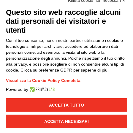
Rifiuta cookie non necessari ✕
Questo sito web raccoglie alcuni
Modello organizzativo, gestione e controllo – D. lgs.
dati personali dei visitatori e
231/2001
utenti
Politica di gruppo
Condizioni generali di vendita DKC Europe
Con il tuo consenso, noi e i nostri partner utilizziamo i cookie e
Condizioni generali di vendita DKC Power Solutions
tecnologie simili per archiviare, accedere ed elaborare i dati
Condizioni generali di acquisto
personali come, ad esempio, la visita al sito web o la
personalizzazione degli annunci. Poiché rispettiamo il tuo diritto
Codice etico
alla privacy, è possibile scegliere di non consentire alcuni tipi di
cookie. Clicca su preferenze GDPR per saperne di più.
Connettiti con noi
Visualizza la Cookie Policy Completa
FACEBOOK
/
LINKEDIN
/
YOUTUBE
/
INSTAGRAM
/
Powered by
TWITTER
ACCETTA TUTTO
© 2019 - DKC Europe
-
-
Privacy
Cookies
Modifica preferenze
-
Cookie
Yourbiz
ACCETTA NECESSARI