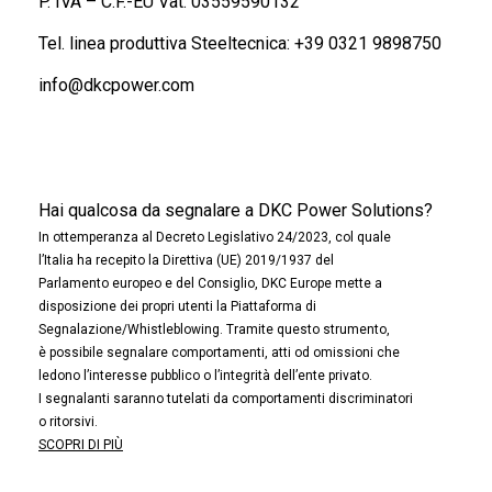
P. IVA – C.F.-EU Vat: 03559590132
Tel. linea produttiva Steeltecnica:
+39 0321 9898750
info@dkcpower.com
Hai qualcosa da segnalare a DKC Power Solutions?
In ottemperanza al Decreto Legislativo 24/2023, col quale
l’Italia ha recepito la Direttiva (UE) 2019/1937 del
Parlamento europeo e del Consiglio, DKC Europe mette a
disposizione dei propri utenti la Piattaforma di
Segnalazione/Whistleblowing. Tramite questo strumento,
è possibile segnalare comportamenti, atti od omissioni che
ledono l’interesse pubblico o l’integrità dell’ente privato.
I segnalanti saranno tutelati da comportamenti discriminatori
o ritorsivi.
SCOPRI DI PIÙ