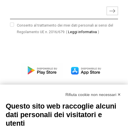
Consento al trattamento dei miei dati personali ai sensi del
Regolamento UE n. 2016/679.
(
Leggi informativa
)
Rifiuta cookie non necessari ✕
Questo sito web raccoglie alcuni
Modello organizzativo, gestione e controllo – D. lgs.
dati personali dei visitatori e
231/2001
utenti
Politica di gruppo