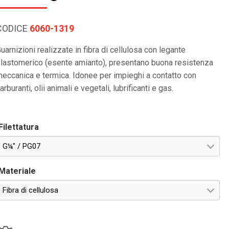
CODICE
6060-1319
uarnizioni realizzate in fibra di cellulosa con legante
lastomerico (esente amianto), presentano buona resistenza
eccanica e termica. Idonee per impieghi a contatto con
arburanti, olii animali e vegetali, lubrificanti e gas.
Filettatura
G¼" / PG07
Materiale
Fibra di cellulosa