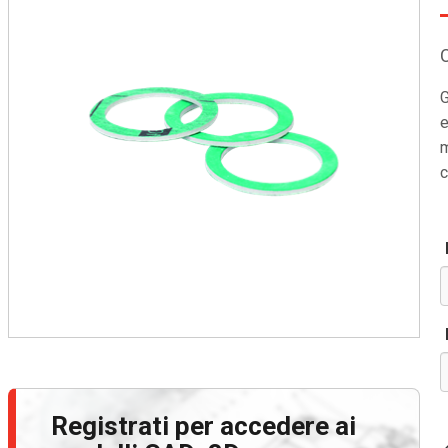
G
e
m
c
Registrati per accedere ai