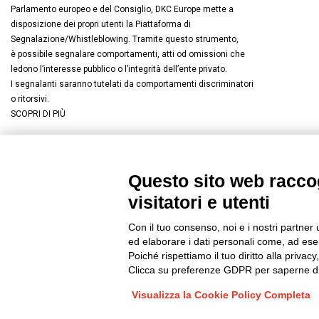
Parlamento europeo e del Consiglio, DKC Europe mette a
disposizione dei propri utenti la Piattaforma di
Segnalazione/Whistleblowing. Tramite questo strumento,
è possibile segnalare comportamenti, atti od omissioni che
ledono l’interesse pubblico o l’integrità dell’ente privato.
I segnalanti saranno tutelati da comportamenti discriminatori
o ritorsivi.
SCOPRI DI PIÙ
Questo sito web raccog
Connettiti con noi
FACEBOOK
/
LINKEDIN
/
YOUTUBE
/
I
visitatori e utenti
© 2019 - DKC Europe
/
Privacy
-
Cookies
-
Modifica preferenze Co
Con il tuo consenso, noi e i nostri partner 
ed elaborare i dati personali come, ad esem
Poiché rispettiamo il tuo diritto alla privacy
Clicca su preferenze GDPR per saperne di
Visualizza la Cookie Policy Completa