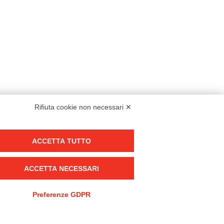
Rifiuta cookie non necessari ✕
Modello organizzativo, gestione e controllo – D. lgs. 231/2001
ACCETTA TUTTO
Politica di gruppo
Condizioni generali di vendita DKC Europe
ACCETTA NECESSARI
Condizioni generali di vendita DKC Power Solutions
Condizioni generali di acquisto
Preferenze GDPR
Codice etico