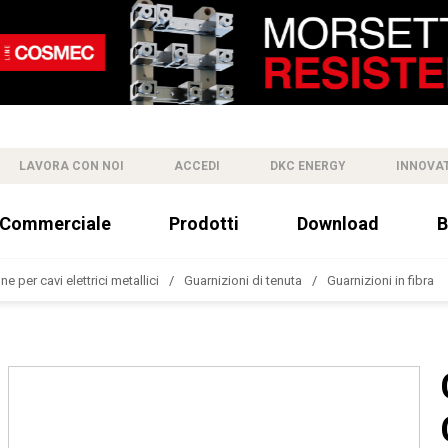
LAVORA CON NOI
ACCEDI
DKC ENERGY
INNOVA
 Commerciale
Prodotti
Download
B
e per cavi elettrici metallici
Guarnizioni di tenuta
Guarnizioni in fibra