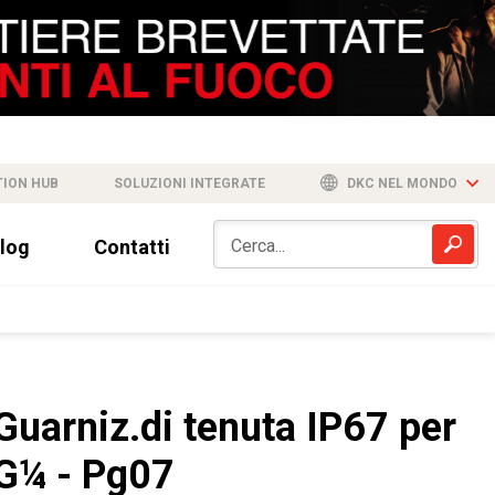
TION HUB
SOLUZIONI INTEGRATE
DKC NEL MONDO
log
Contatti
Guarniz.di tenuta IP67 per
G¼ - Pg07