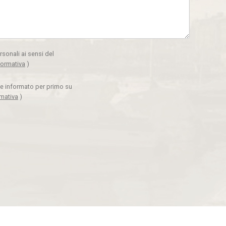
rsonali ai sensi del
formativa
)
ere informato per primo su
rmativa
)