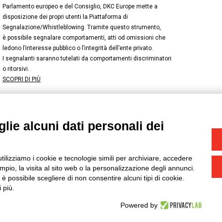
Parlamento europeo e del Consiglio, DKC Europe mette a
disposizione dei propri utenti la Piattaforma di
Segnalazione/Whistleblowing. Tramite questo strumento,
è possibile segnalare comportamenti, atti od omissioni che
ledono l’interesse pubblico o l’integrità dell’ente privato.
I segnalanti saranno tutelati da comportamenti discriminatori
o ritorsivi.
SCOPRI DI PIÙ
lie alcuni dati personali dei
NSTAGRAM
/
TWITTER
okie
-
Yourbiz
utilizziamo i cookie e tecnologie simili per archiviare, accedere
pio, la visita al sito web o la personalizzazione degli annunci.
, è possibile scegliere di non consentire alcuni tipi di cookie.
 più.
Powered by