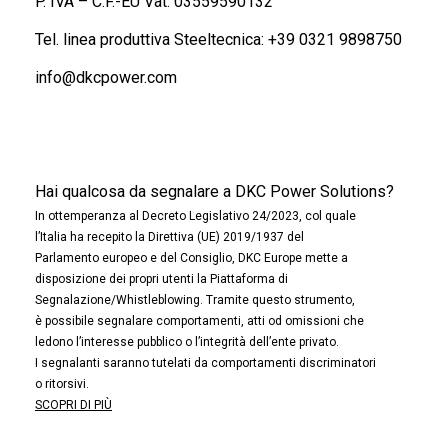
P. IVA – C.F.-EU Vat: 03559590132
Tel. linea produttiva Steeltecnica:
+39 0321 9898750
info@dkcpower.com
Hai qualcosa da segnalare a DKC Power Solutions?
In ottemperanza al Decreto Legislativo 24/2023, col quale
l’Italia ha recepito la Direttiva (UE) 2019/1937 del
Parlamento europeo e del Consiglio, DKC Europe mette a
disposizione dei propri utenti la Piattaforma di
Segnalazione/Whistleblowing. Tramite questo strumento,
è possibile segnalare comportamenti, atti od omissioni che
ledono l’interesse pubblico o l’integrità dell’ente privato.
I segnalanti saranno tutelati da comportamenti discriminatori
o ritorsivi.
SCOPRI DI PIÙ