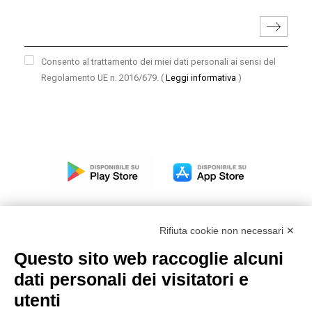
Consento al trattamento dei miei dati personali ai sensi del
Regolamento UE n. 2016/679.
(
Leggi informativa
)
Rifiuta cookie non necessari ✕
Questo sito web raccoglie alcuni
Modello organizzativo, gestione e controllo – D. lgs.
dati personali dei visitatori e
231/2001
utenti
Politica di gruppo