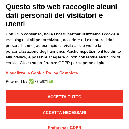
Questo sito web raccoglie alcuni
Modello organizzativo, gestione e controllo – D. lgs.
dati personali dei visitatori e
231/2001
utenti
Politica di gruppo
Condizioni generali di vendita DKC Europe
Con il tuo consenso, noi e i nostri partner utilizziamo i cookie e
Condizioni generali di vendita DKC Power Solutions
tecnologie simili per archiviare, accedere ed elaborare i dati
Condizioni generali di acquisto
personali come, ad esempio, la visita al sito web o la
personalizzazione degli annunci. Poiché rispettiamo il tuo diritto
Codice etico
alla privacy, è possibile scegliere di non consentire alcuni tipi di
cookie. Clicca su preferenze GDPR per saperne di più.
Connettiti con noi
Visualizza la Cookie Policy Completa
FACEBOOK
/
LINKEDIN
/
YOUTUBE
/
INSTAGRAM
/
Powered by
TWITTER
ACCETTA TUTTO
© 2019 - DKC Europe
-
-
Privacy
Cookies
Modifica preferenze
-
Cookie
Yourbiz
ACCETTA NECESSARI
Preferenze GDPR