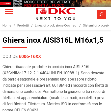
Home
Prodotti
Linea di produzione Cosmec
Sistemi di protezione
Ghiera inox AISI316L M16x1,5
CODICE
6006-16XX
Ghiere ribassate prodotte in acciaio inox AISI 316L
(X2CrNiMo17-12-2 1.4404 UNI EN 10088-1). Sono ricavate
da barra esagonale e presentano uno spessore ridotto,
indicate per i pressacavi art. 6018M ed i raccordi con filetti di
dimensione contenuta. Permettono la giunzione tra raccordi
filettati ed apparecchiature (scatole, armadi, canalette) prive
di fori filettati. Filettatura: Metrica ISO in conformità con le
norme CEI EN 60423.