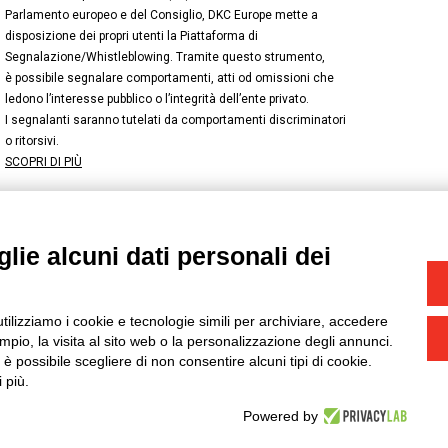
Parlamento europeo e del Consiglio, DKC Europe mette a
disposizione dei propri utenti la Piattaforma di
Segnalazione/Whistleblowing. Tramite questo strumento,
è possibile segnalare comportamenti, atti od omissioni che
ledono l’interesse pubblico o l’integrità dell’ente privato.
I segnalanti saranno tutelati da comportamenti discriminatori
o ritorsivi.
SCOPRI DI PIÙ
lie alcuni dati personali dei
NSTAGRAM
/
TWITTER
okie
-
Yourbiz
utilizziamo i cookie e tecnologie simili per archiviare, accedere
pio, la visita al sito web o la personalizzazione degli annunci.
, è possibile scegliere di non consentire alcuni tipi di cookie.
 più.
Powered by