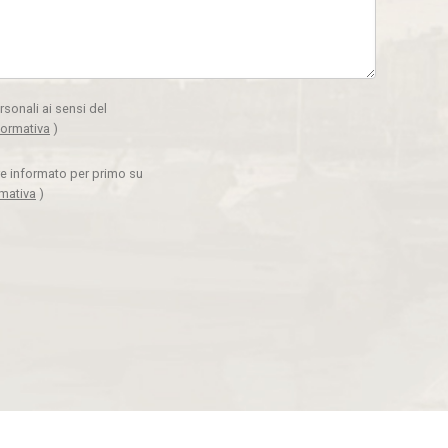
rsonali ai sensi del
formativa
)
ere informato per primo su
rmativa
)