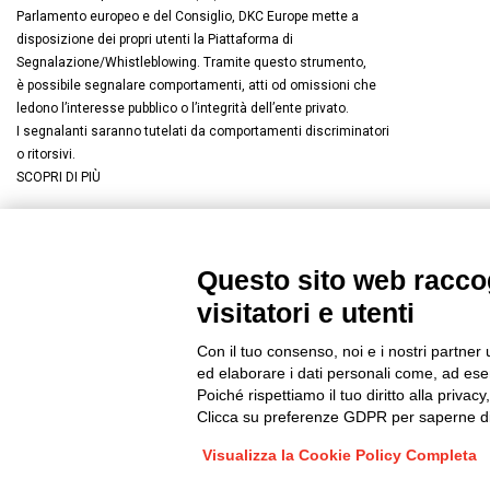
Parlamento europeo e del Consiglio, DKC Europe mette a
disposizione dei propri utenti la Piattaforma di
Segnalazione/Whistleblowing. Tramite questo strumento,
è possibile segnalare comportamenti, atti od omissioni che
ledono l’interesse pubblico o l’integrità dell’ente privato.
I segnalanti saranno tutelati da comportamenti discriminatori
o ritorsivi.
SCOPRI DI PIÙ
Questo sito web raccog
Connettiti con noi
FACEBOOK
/
LINKEDIN
/
YOUTUBE
/
I
visitatori e utenti
© 2019 - DKC Europe
/
Privacy
-
Cookies
-
Modifica preferenze Co
Con il tuo consenso, noi e i nostri partner 
ed elaborare i dati personali come, ad esem
Poiché rispettiamo il tuo diritto alla privacy
Clicca su preferenze GDPR per saperne di
Visualizza la Cookie Policy Completa