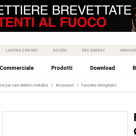
LAVORA CON NOI
ACCEDI
DKC ENERGY
INNOVA
 Commerciale
Prodotti
Download
B
e per cavi elettrici metallici
Accessori
Fascette stringitubo