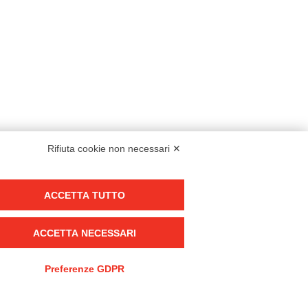
Rifiuta cookie non necessari ✕
Modello organizzativo, gestione e controllo – D. lgs. 231/2001
ACCETTA TUTTO
Politica di gruppo
Condizioni generali di vendita DKC Europe
ACCETTA NECESSARI
Condizioni generali di vendita DKC Power Solutions
Condizioni generali di acquisto
Preferenze GDPR
Codice etico