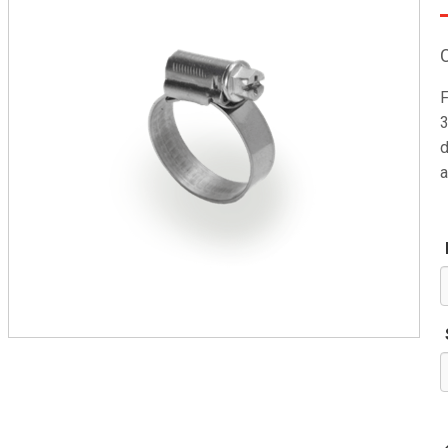
F
3
d
a