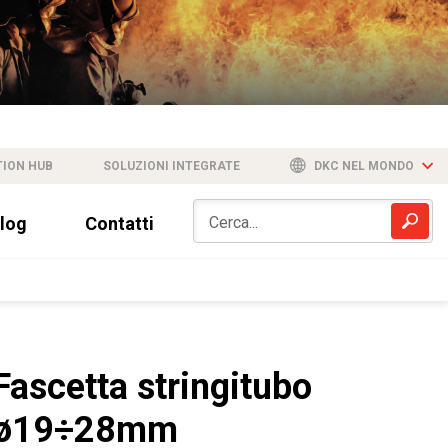
TION HUB
SOLUZIONI INTEGRATE
DKC NEL MONDO
log
Contatti
Fascetta stringitubo
ø19÷28mm