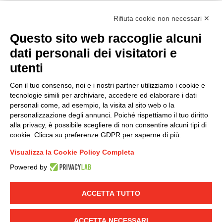
Rifiuta cookie non necessari ✕
Questo sito web raccoglie alcuni
Modello organizzativo, gestione e controllo – D. lgs.
dati personali dei visitatori e
231/2001
utenti
Politica di gruppo
Condizioni generali di vendita DKC Europe
Con il tuo consenso, noi e i nostri partner utilizziamo i cookie e
Condizioni generali di vendita DKC Power Solutions
tecnologie simili per archiviare, accedere ed elaborare i dati
Condizioni generali di acquisto
personali come, ad esempio, la visita al sito web o la
personalizzazione degli annunci. Poiché rispettiamo il tuo diritto
Codice etico
alla privacy, è possibile scegliere di non consentire alcuni tipi di
cookie. Clicca su preferenze GDPR per saperne di più.
Connettiti con noi
Visualizza la Cookie Policy Completa
FACEBOOK
/
LINKEDIN
/
YOUTUBE
/
INSTAGRAM
/
Powered by
TWITTER
ACCETTA TUTTO
© 2019 - DKC Europe
-
-
Privacy
Cookies
Modifica preferenze
-
Cookie
Yourbiz
ACCETTA NECESSARI