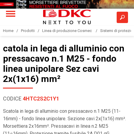
Home
Prodotti
Linea di produzione Cosmec
Sistemi di protezione
catola in lega di alluminio con
pressacavo n.1 M25 - fondo
linea unipolare Sez cavi
2x(1x16) mm²
CODICE
4HTC2S2C1Y1
Scatola in lega di alluminio con pressacavo n.1 M25 (11-
16mm) - fondo linea unipolare. Sezione cavi 2x(1x16) mm².
Morsettiera 2x16mm². Pressacavi in linea n.2 M25
(11÷16mm). Protezione tramite fusibile 2A D01 gG.