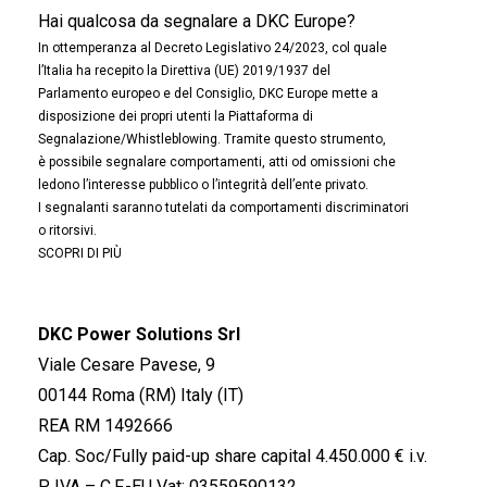
Hai qualcosa da segnalare a DKC Europe?
In ottemperanza al Decreto Legislativo 24/2023, col quale
l’Italia ha recepito la Direttiva (UE) 2019/1937 del
Parlamento europeo e del Consiglio, DKC Europe mette a
disposizione dei propri utenti la Piattaforma di
Segnalazione/Whistleblowing. Tramite questo strumento,
è possibile segnalare comportamenti, atti od omissioni che
ledono l’interesse pubblico o l’integrità dell’ente privato.
I segnalanti saranno tutelati da comportamenti discriminatori
o ritorsivi.
SCOPRI DI PIÙ
DKC Power Solutions Srl
Viale Cesare Pavese, 9
00144 Roma (RM) Italy (IT)
REA RM 1492666
Cap. Soc/Fully paid-up share capital 4.450.000 € i.v.
P. IVA – C.F.-EU Vat: 03559590132