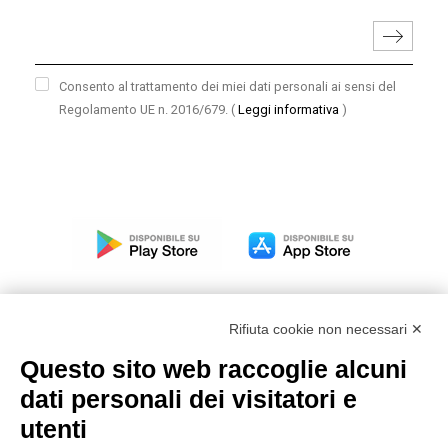
Consento al trattamento dei miei dati personali ai sensi del
Regolamento UE n. 2016/679.
(
Leggi informativa
)
Rifiuta cookie non necessari ✕
Questo sito web raccoglie alcuni
Modello organizzativo, gestione e controllo – D. lgs.
dati personali dei visitatori e
231/2001
utenti
Politica di gruppo