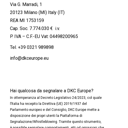
Via G. Marradi, 1
20123 Milano (MI) Italy (IT)
REA MI 1753159
Cap. Soc. 7.774.030 € i.v.
P. IVA – C.F.-EU Vat: 04498200965
Tel.
+39 0321 989898
info@dkceurope.eu
Hai qualcosa da segnalare a DKC Europe?
In ottemperanza al Decreto Legislativo 24/2023, col quale
l’Italia ha recepito la Direttiva (UE) 2019/1937 del
Parlamento europeo e del Consiglio, DKC Europe mette a
disposizione dei propri utenti la Piattaforma di
Segnalazione/Whistleblowing. Tramite questo strumento,
è possibile segnalare comportamenti, atti od omissioni che