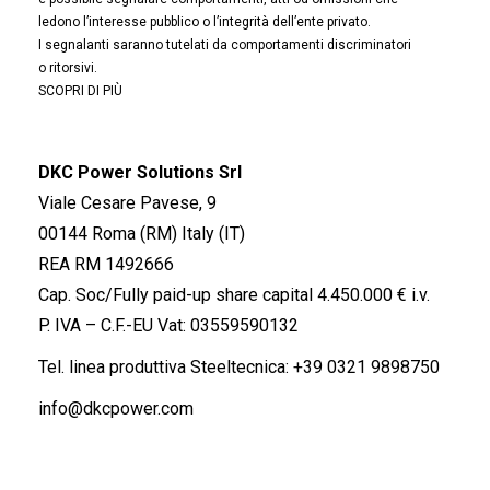
ledono l’interesse pubblico o l’integrità dell’ente privato.
I segnalanti saranno tutelati da comportamenti discriminatori
o ritorsivi.
SCOPRI DI PIÙ
DKC Power Solutions Srl
Viale Cesare Pavese, 9
00144 Roma (RM) Italy (IT)
REA RM 1492666
Cap. Soc/Fully paid-up share capital 4.450.000 € i.v.
P. IVA – C.F.-EU Vat: 03559590132
Tel. linea produttiva Steeltecnica:
+39 0321 9898750
info@dkcpower.com