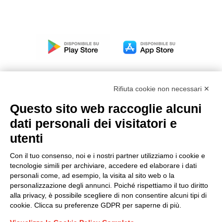
Rifiuta cookie non necessari ✕
Questo sito web raccoglie alcuni
Modello organizzativo, gestione e controllo – D. lgs.
dati personali dei visitatori e
231/2001
utenti
Politica di gruppo
Condizioni generali di vendita DKC Europe
Con il tuo consenso, noi e i nostri partner utilizziamo i cookie e
Condizioni generali di vendita DKC Power Solutions
tecnologie simili per archiviare, accedere ed elaborare i dati
Condizioni generali di acquisto
personali come, ad esempio, la visita al sito web o la
personalizzazione degli annunci. Poiché rispettiamo il tuo diritto
Codice etico
alla privacy, è possibile scegliere di non consentire alcuni tipi di
cookie. Clicca su preferenze GDPR per saperne di più.
Connettiti con noi