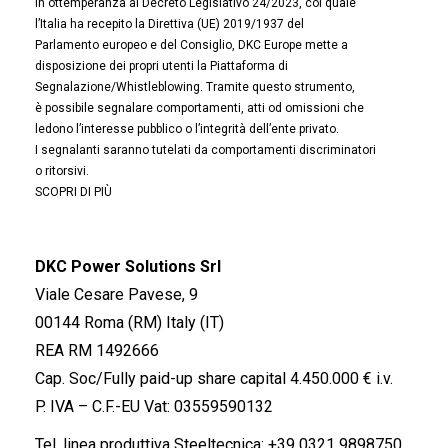
In ottemperanza al Decreto Legislativo 24/2023, col quale
l’Italia ha recepito la Direttiva (UE) 2019/1937 del
Parlamento europeo e del Consiglio, DKC Europe mette a
disposizione dei propri utenti la Piattaforma di
Segnalazione/Whistleblowing. Tramite questo strumento,
è possibile segnalare comportamenti, atti od omissioni che
ledono l’interesse pubblico o l’integrità dell’ente privato.
I segnalanti saranno tutelati da comportamenti discriminatori
o ritorsivi.
SCOPRI DI PIÙ
DKC Power Solutions Srl
Viale Cesare Pavese, 9
00144 Roma (RM) Italy (IT)
REA RM 1492666
Cap. Soc/Fully paid-up share capital 4.450.000 € i.v.
P. IVA – C.F.-EU Vat: 03559590132
Tel. linea produttiva Steeltecnica:
+39 0321 9898750