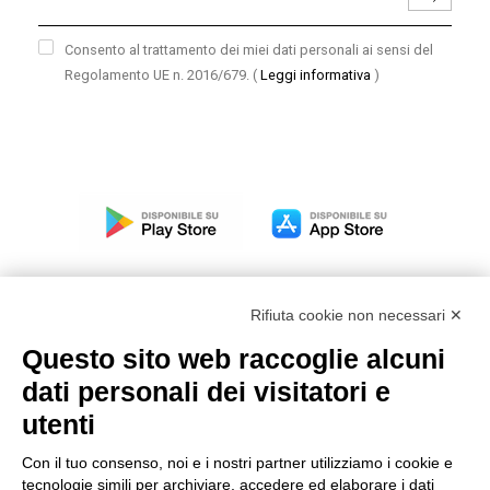
Consento al trattamento dei miei dati personali ai sensi del
Regolamento UE n. 2016/679.
(
Leggi informativa
)
Rifiuta cookie non necessari ✕
Questo sito web raccoglie alcuni
Modello organizzativo, gestione e controllo – D. lgs.
dati personali dei visitatori e
231/2001
utenti
Politica di gruppo
Condizioni generali di vendita DKC Europe
Con il tuo consenso, noi e i nostri partner utilizziamo i cookie e
Condizioni generali di vendita DKC Power Solutions
tecnologie simili per archiviare, accedere ed elaborare i dati