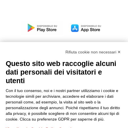
Rifiuta cookie non necessari ✕
Questo sito web raccoglie alcuni
Modello organizzativo, gestione e controllo – D. lgs.
dati personali dei visitatori e
231/2001
utenti
Politica di gruppo
Condizioni generali di vendita DKC Europe
Con il tuo consenso, noi e i nostri partner utilizziamo i cookie e
Condizioni generali di vendita DKC Power Solutions
tecnologie simili per archiviare, accedere ed elaborare i dati
Condizioni generali di acquisto
personali come, ad esempio, la visita al sito web o la
personalizzazione degli annunci. Poiché rispettiamo il tuo diritto
Codice etico
alla privacy, è possibile scegliere di non consentire alcuni tipi di
cookie. Clicca su preferenze GDPR per saperne di più.
Connettiti con noi