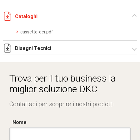
Cataloghi
cassette-der.pdf
Disegni Tecnici
I5090A09.pdf
I5090A09.dwg
Trova per il tuo business la
miglior soluzione DKC
Contattaci per scoprire i nostri prodotti
Nome