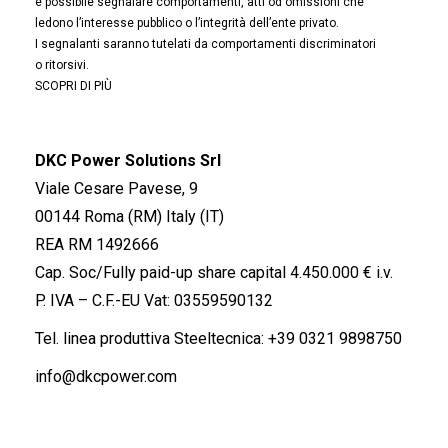
è possibile segnalare comportamenti, atti od omissioni che
ledono l’interesse pubblico o l’integrità dell’ente privato.
I segnalanti saranno tutelati da comportamenti discriminatori
o ritorsivi.
SCOPRI DI PIÙ
DKC Power Solutions Srl
Viale Cesare Pavese, 9
00144 Roma (RM) Italy (IT)
REA RM 1492666
Cap. Soc/Fully paid-up share capital 4.450.000 € i.v.
P. IVA – C.F.-EU Vat: 03559590132
Tel. linea produttiva Steeltecnica:
+39 0321 9898750
info@dkcpower.com