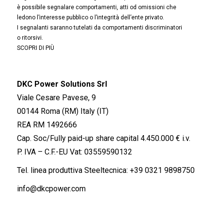
è possibile segnalare comportamenti, atti od omissioni che
ledono l’interesse pubblico o l’integrità dell’ente privato.
I segnalanti saranno tutelati da comportamenti discriminatori
o ritorsivi.
SCOPRI DI PIÙ
DKC Power Solutions Srl
Viale Cesare Pavese, 9
00144 Roma (RM) Italy (IT)
REA RM 1492666
Cap. Soc/Fully paid-up share capital 4.450.000 € i.v.
P. IVA – C.F.-EU Vat: 03559590132
Tel. linea produttiva Steeltecnica:
+39 0321 9898750
info@dkcpower.com