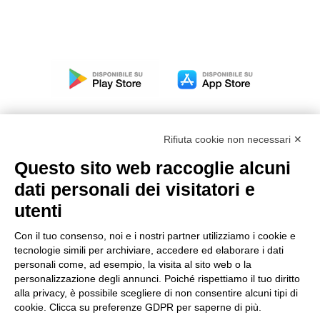
Rifiuta cookie non necessari ✕
Questo sito web raccoglie alcuni
Modello organizzativo, gestione e controllo – D. lgs.
dati personali dei visitatori e
231/2001
utenti
Politica di gruppo
Condizioni generali di vendita DKC Europe
Con il tuo consenso, noi e i nostri partner utilizziamo i cookie e
Condizioni generali di vendita DKC Power Solutions
tecnologie simili per archiviare, accedere ed elaborare i dati
Condizioni generali di acquisto
personali come, ad esempio, la visita al sito web o la
personalizzazione degli annunci. Poiché rispettiamo il tuo diritto
Codice etico
alla privacy, è possibile scegliere di non consentire alcuni tipi di
cookie. Clicca su preferenze GDPR per saperne di più.
Connettiti con noi