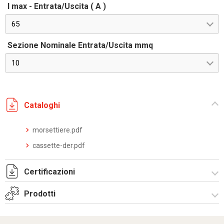
I max - Entrata/Uscita ( A )
65
Sezione Nominale Entrata/Uscita mmq
10
Cataloghi
morsettiere.pdf
cassette-der.pdf
Certificazioni
Prodotti
Dich. CE serie UPM.pdf
Cassette di Derivazione serie UPM-Equipaggiate