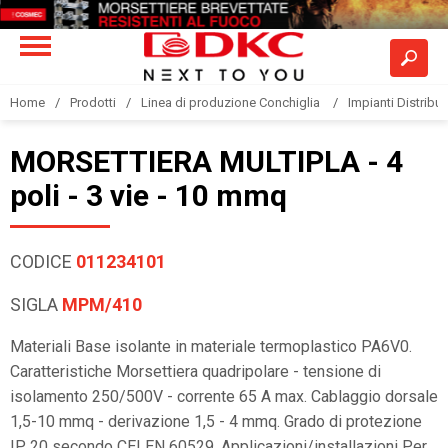
Home
Prodotti
Linea di produzione Conchiglia
Impianti Distribuz
MORSETTIERA MULTIPLA - 4
poli - 3 vie - 10 mmq
CODICE
011234101
SIGLA
MPM/410
Materiali Base isolante in materiale termoplastico PA6V0.
Caratteristiche Morsettiera quadripolare - tensione di
isolamento 250/500V - corrente 65 A max. Cablaggio dorsale
1,5-10 mmq - derivazione 1,5 - 4 mmq. Grado di protezione
IP 20 secondo CEI EN 60529. Applicazioni/installazioni Per