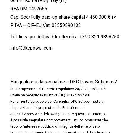
00144 Roma (RM) Italy (IT)
REA RM 1492666
Cap. Soc/Fully paid-up share capital 4.450.000 € i.v.
P. IVA – C.F.-EU Vat: 03559590132
Tel. linea produttiva Steeltecnica:
+39 0321 9898750
info@dkcpower.com
Hai qualcosa da segnalare a DKC Power Solutions?
In ottemperanza al Decreto Legislativo 24/2023, col quale
l’Italia ha recepito la Direttiva (UE) 2019/1937 del
Parlamento europeo e del Consiglio, DKC Europe mette a
disposizione dei propri utenti la Piattaforma di
Segnalazione/Whistleblowing. Tramite questo strumento,
è possibile segnalare comportamenti, atti od omissioni che
ledono l’interesse pubblico o l’integrità dell’ente privato.
I segnalanti saranno tutelati da comportamenti discriminatori