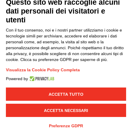
Questo sito web raccoglie alcuni
Modello organizzativo, gestione e controllo – D. lgs.
dati personali dei visitatori e
231/2001
utenti
Politica di gruppo
Condizioni generali di vendita DKC Europe
Con il tuo consenso, noi e i nostri partner utilizziamo i cookie e
Condizioni generali di vendita DKC Power Solutions
tecnologie simili per archiviare, accedere ed elaborare i dati
Condizioni generali di acquisto
personali come, ad esempio, la visita al sito web o la
personalizzazione degli annunci. Poiché rispettiamo il tuo diritto
Codice etico
alla privacy, è possibile scegliere di non consentire alcuni tipi di
cookie. Clicca su preferenze GDPR per saperne di più.
Connettiti con noi
Visualizza la Cookie Policy Completa
FACEBOOK
/
LINKEDIN
/
YOUTUBE
/
INSTAGRAM
/
Powered by
TWITTER
ACCETTA TUTTO
© 2019 - DKC Europe
-
-
Privacy
Cookies
Modifica preferenze
-
Cookie
Yourbiz
ACCETTA NECESSARI
Preferenze GDPR