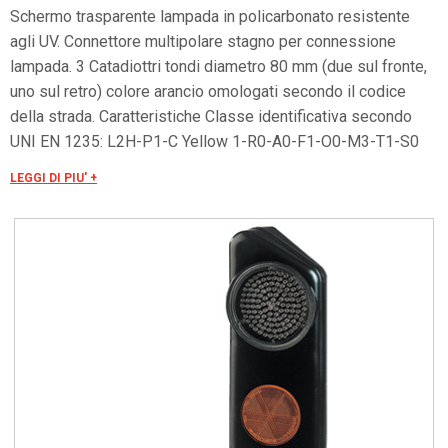
Schermo trasparente lampada in policarbonato resistente
agli UV. Connettore multipolare stagno per connessione
lampada. 3 Catadiottri tondi diametro 80 mm (due sul fronte,
uno sul retro) colore arancio omologati secondo il codice
della strada. Caratteristiche Classe identificativa secondo
UNI EN 1235: L2H-P1-C Yellow 1-R0-A0-F1-O0-M3-T1-S0
(luce fissa). Apparato ottico Lampada a LED diametro 100
LEGGI DI PIU' +
mm con 65 LED da 4 cd cadauno di color ambra 590 nm a
fascio stretto di 30°. Sul retro della testata è previsto un
idoneo sistema di regolazione orizzontale e verticale del
fascio luminoso con angolazione +/- 5°. Certificato 2852-
CPR-0130. Alimentazione A 12 Vac. Applicazioni Corsie
stradali e autostradali. Rotonde, incroci, tratti pericolosi.
Versioni • Sinistra a senso unico di marcia: 3 catadiottri tondi
diametro 80 mm (2 sul fronte ed 1 sul retro) color arancio,
secondo normativa stradale. • Destra a senso unico di marcia:
1 catadiottro anteriore rettangolare dimensioni 5x18 cm
colore arancio secondo normativa stradale. • Destra a doppio