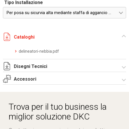
Tipo Installazione
Per posa su sicurvia alta mediante staffa di aggancio su profilato HEA - HEB da 100 mm - Lato SX senso unico
Cataloghi
delineatori-nebbia.pdf
Disegni Tecnici
Accessori
I8096A09.pdf
I8096A09.dwg
Centraline
Trova per il tuo business la
miglior soluzione DKC