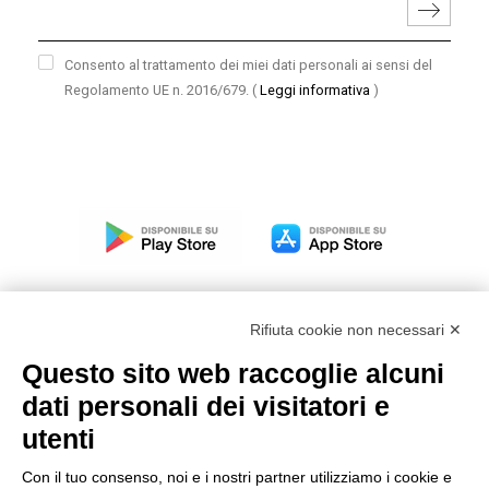
Consento al trattamento dei miei dati personali ai sensi del
Regolamento UE n. 2016/679.
(
Leggi informativa
)
Rifiuta cookie non necessari ✕
Questo sito web raccoglie alcuni
Modello organizzativo, gestione e controllo – D. lgs.
dati personali dei visitatori e
231/2001
utenti
Politica di gruppo
Condizioni generali di vendita DKC Europe
Con il tuo consenso, noi e i nostri partner utilizziamo i cookie e