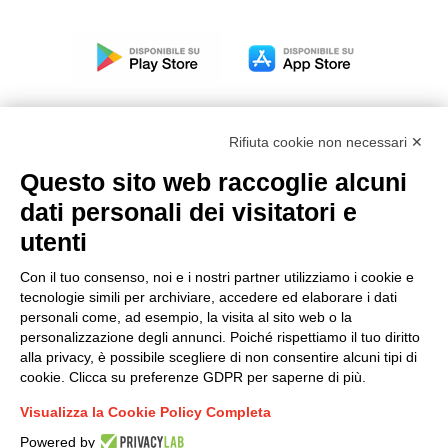
Rifiuta cookie non necessari ✕
Questo sito web raccoglie alcuni
Modello organizzativo, gestione e controllo – D. lgs.
dati personali dei visitatori e
231/2001
utenti
Politica di gruppo
Condizioni generali di vendita DKC Europe
Con il tuo consenso, noi e i nostri partner utilizziamo i cookie e
Condizioni generali di vendita DKC Power Solutions
tecnologie simili per archiviare, accedere ed elaborare i dati
Condizioni generali di acquisto
personali come, ad esempio, la visita al sito web o la
personalizzazione degli annunci. Poiché rispettiamo il tuo diritto
Codice etico
alla privacy, è possibile scegliere di non consentire alcuni tipi di
cookie. Clicca su preferenze GDPR per saperne di più.
Connettiti con noi
Visualizza la Cookie Policy Completa
FACEBOOK
/
LINKEDIN
/
YOUTUBE
/
INSTAGRAM
/
Powered by