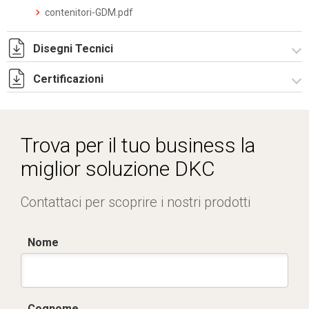
contenitori-GDM.pdf
Disegni Tecnici
Certificazioni
I5166A09.pdf
I5166A09.dwg
Dich. CE serie CP.pdf
Trova per il tuo business la
miglior soluzione DKC
Contattaci per scoprire i nostri prodotti
Nome
Cognome