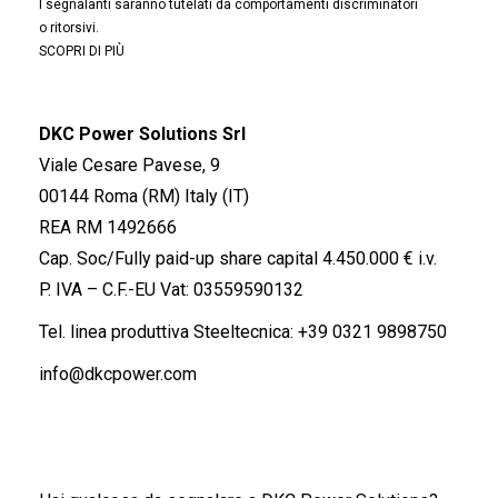
I segnalanti saranno tutelati da comportamenti discriminatori
o ritorsivi.
SCOPRI DI PIÙ
DKC Power Solutions Srl
Viale Cesare Pavese, 9
00144 Roma (RM) Italy (IT)
REA RM 1492666
Cap. Soc/Fully paid-up share capital 4.450.000 € i.v.
P. IVA – C.F.-EU Vat: 03559590132
Tel. linea produttiva Steeltecnica:
+39 0321 9898750
info@dkcpower.com