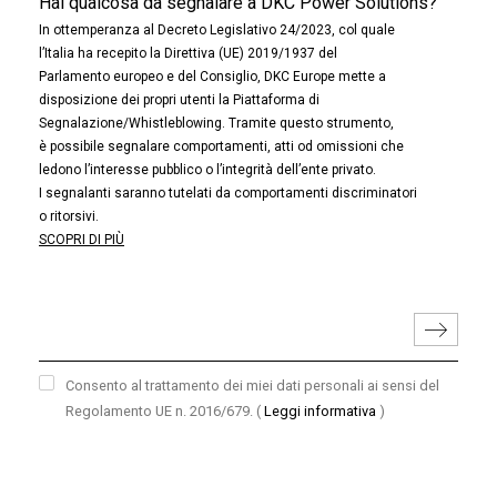
Hai qualcosa da segnalare a DKC Power Solutions?
In ottemperanza al Decreto Legislativo 24/2023, col quale
l’Italia ha recepito la Direttiva (UE) 2019/1937 del
Parlamento europeo e del Consiglio, DKC Europe mette a
disposizione dei propri utenti la Piattaforma di
Segnalazione/Whistleblowing. Tramite questo strumento,
è possibile segnalare comportamenti, atti od omissioni che
ledono l’interesse pubblico o l’integrità dell’ente privato.
I segnalanti saranno tutelati da comportamenti discriminatori
o ritorsivi.
SCOPRI DI PIÙ
Consento al trattamento dei miei dati personali ai sensi del
Regolamento UE n. 2016/679.
(
Leggi informativa
)