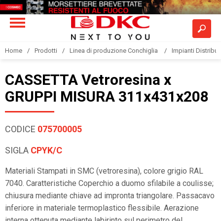
Home
Prodotti
Linea di produzione Conchiglia
Impianti Distribuz
CASSETTA Vetroresina x
GRUPPI MISURA 311x431x208
CODICE
075700005
SIGLA
CPYK/C
Materiali Stampati in SMC (vetroresina), colore grigio RAL
7040. Caratteristiche Coperchio a duomo sfilabile a coulisse;
chiusura mediante chiave ad impronta triangolare. Passacavo
inferiore in materiale termoplastico flessibile. Aerazione
interna ottenuta mediante labirinto sul perimetro del