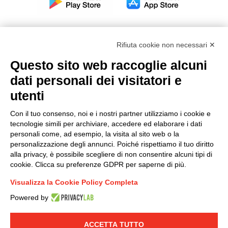
Rifiuta cookie non necessari ✕
Questo sito web raccoglie alcuni
Modello organizzativo, gestione e controllo – D. lgs.
dati personali dei visitatori e
231/2001
utenti
Politica di gruppo
Condizioni generali di vendita DKC Europe
Con il tuo consenso, noi e i nostri partner utilizziamo i cookie e
Condizioni generali di vendita DKC Power Solutions
tecnologie simili per archiviare, accedere ed elaborare i dati
Condizioni generali di acquisto
personali come, ad esempio, la visita al sito web o la
personalizzazione degli annunci. Poiché rispettiamo il tuo diritto
Codice etico
alla privacy, è possibile scegliere di non consentire alcuni tipi di
cookie. Clicca su preferenze GDPR per saperne di più.
Connettiti con noi
Visualizza la Cookie Policy Completa
FACEBOOK
/
LINKEDIN
/
YOUTUBE
/
INSTAGRAM
/
Powered by
TWITTER
ACCETTA TUTTO