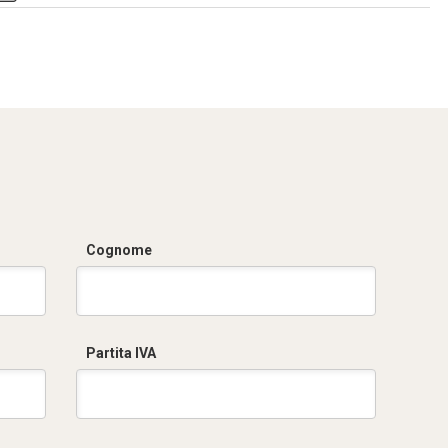
Dich. CE serie VQ-
ASV.pdf
Cognome
Partita IVA