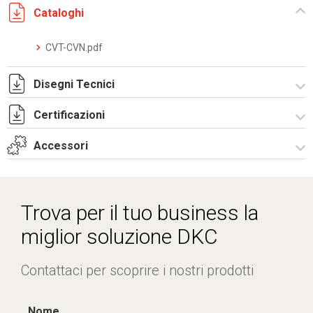
Cataloghi
CVT-CVN.pdf
Disegni Tecnici
Certificazioni
I5179B09_ST.pdf
I5179B09.dwg
Accessori
Dich. CE serie CV BV.pdf
Certificato IMQ - Armadi serie CV-BV.pdf
Ricambi
Trova per il tuo business la
miglior soluzione DKC
Contattaci per scoprire i nostri prodotti
Nome