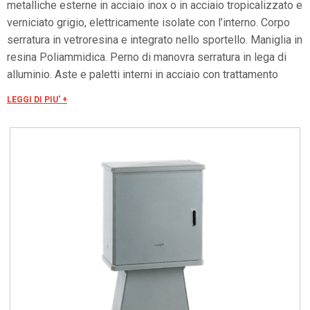
metalliche esterne in acciaio inox o in acciaio tropicalizzato e
verniciato grigio, elettricamente isolate con l’interno. Corpo
serratura in vetroresina e integrato nello sportello. Maniglia in
resina Poliammidica. Perno di manovra serratura in lega di
alluminio. Aste e paletti interni in acciaio con trattamento
Geomet 321. Caratteristiche Armadio conforme a norma CEI
LEGGI DI PIU' +
EN 62208. Tensione nominale di isolamento Ui 690V. Porta
incernierata completa di chiusura tipo cremonese azionabile
con maniglia a scomparsa e con chiusura in tre punti per
garantire una perfetta aderenza dello sportello. Maniglia
predisposta per cilindro a profilato DIN 18252 con chiave di
sicurezza a cifratura unica Y21. Prese d’aria inferiori e
sottotetto per ventilazione naturale interna. Parete di fondo
dotata di inserti annegati di stampaggio in ottone per
applicazione apparecchiature direttamente o attraverso
piastra di fondo. L’armadio è fornito su pallet in confezioni
standard di 4 pezzi tranne per CVT/0-WL e CVT/PT-WL.
Accessori di installazione da ordinare separatamente. Grado