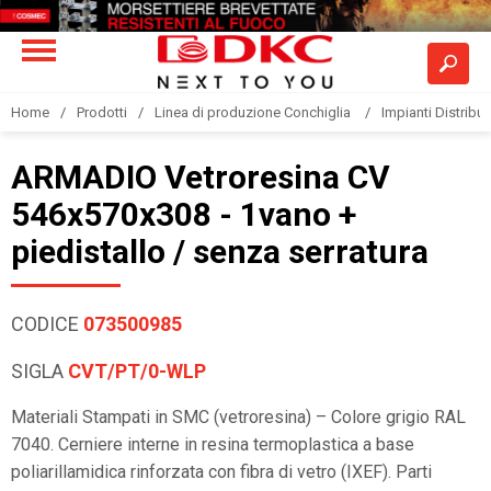
Home
Prodotti
Linea di produzione Conchiglia
Impianti Distribuz
ARMADIO Vetroresina CV
546x570x308 - 1vano +
piedistallo / senza serratura
CODICE
073500985
SIGLA
CVT/PT/0-WLP
Materiali Stampati in SMC (vetroresina) – Colore grigio RAL
7040. Cerniere interne in resina termoplastica a base
poliarillamidica rinforzata con fibra di vetro (IXEF). Parti