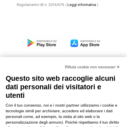
Regolamento UE n. 2016/679.
(
Leggi informativa
)
Rifiuta cookie non necessari ✕
Questo sito web raccoglie alcuni
Modello organizzativo, gestione e controllo – D. lgs.
dati personali dei visitatori e
231/2001
utenti
Politica di gruppo
Condizioni generali di vendita DKC Europe
Con il tuo consenso, noi e i nostri partner utilizziamo i cookie e
Condizioni generali di vendita DKC Power Solutions
tecnologie simili per archiviare, accedere ed elaborare i dati
Condizioni generali di acquisto
personali come, ad esempio, la visita al sito web o la
personalizzazione degli annunci. Poiché rispettiamo il tuo diritto
Codice etico